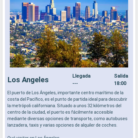
Llegada
Salida
Los Angeles
---
18:00
El puerto de Los Ángeles, importante centro marítimo de la
L
costa del Pacífico, es el punto de partida ideal para descubrir
a
la metrópoli californiana. Situado a unos 32 kilómetros del
b
centro de la ciudad, el puerto es fácilmente accesible
s
mediante diversas opciones de transporte, como autobuses
e
lanzadera, taxis y varias opciones de alquiler de coches.
Qué visitar en Los Ángeles