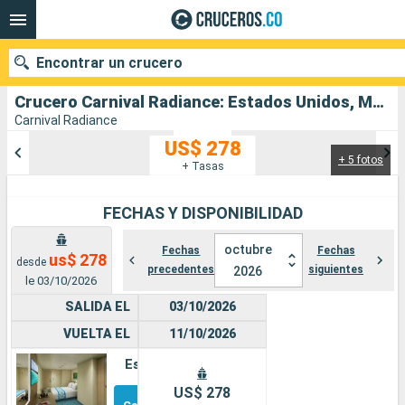
Encontrar un crucero
Crucero Carnival Radiance: Estados Unidos, México salida desde Los Angeles
Carnival Radiance
US$ 278
+ 5 fotos
Nuestros destinos
+ Tasas
Fecha de salida
FECHAS Y DISPONIBILIDAD
Puertos
Compañías
octubre
Fechas
Fechas
us$ 278
desde
precedentes
siguientes
2026
le 03/10/2026
Buscar
SALIDA EL
03/10/2026
VUELTA EL
11/10/2026
Estándar
Otros
US$ 278