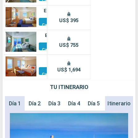
Camarotes
Exterior
Otros
US$ 395
Camarotes
Balcón
Otros
US$ 755
Camarotes
Suite
Otros
US$ 1,694
Camarotes
TU ITINERARIO
Día 1
Día 2
Día 3
Día 4
Día 5
Día 6
Itinerario
Día 