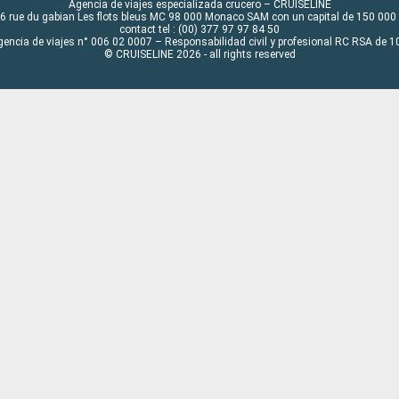
Agencia de viajes especializada crucero – CRUISELINE
6 rue du gabian Les flots bleus MC 98 000 Monaco SAM con un capital de 150 000
contact tel : (00) 377 97 97 84 50
gencia de viajes n° 006 02 0007 – Responsabilidad civil y profesional RC RSA de
© CRUISELINE 2026 - all rights reserved