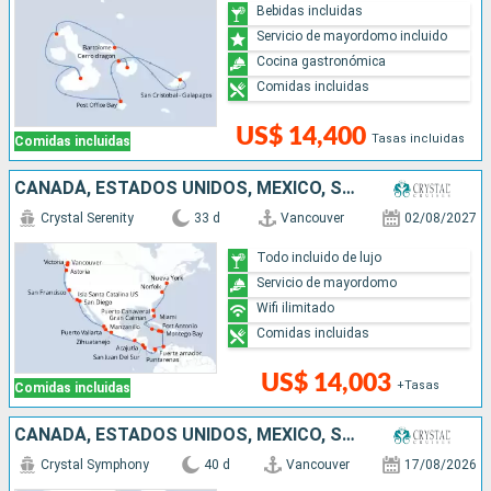
Bebidas incluidas
Servicio de mayordomo incluido
Cocina gastronómica
Comidas incluidas
US$ 14,400
Tasas incluidas
Comidas incluidas
CANADÁ, ESTADOS UNIDOS, MÉXICO, SALVADOR, NICARAGUA, COSTA RICA, PANAMÁ, COLOMBIA, JAMAICA, ISLAS CAIMÁN
Crystal Serenity
33 d
Vancouver
02/08/2027
Todo incluido de lujo
Servicio de mayordomo
Wifi ilimitado
Comidas incluidas
US$ 14,003
+Tasas
Comidas incluidas
CANADÁ, ESTADOS UNIDOS, MÉXICO, SALVADOR, COSTA RICA, ECUADOR, PANAMÁ, COLOMBIA, REPÚBLICA DOMINICANA, PUERTO RICO, SANTA LUCIA, DOMINICA, BARBADOS, ANTIGUA Y BARBUDA
Crystal Symphony
40 d
Vancouver
17/08/2026