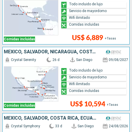
Todo incluido de lujo
Servicio de mayordomo
Wifi ilimitado
Comidas incluidas
US$ 6,889
+Tasas
Comidas incluidas
MÉXICO, SALVADOR, NICARAGUA, COSTA RICA, PANAMÁ, COLOMBIA, JAMAICA, ISLAS CAIMÁN, ESTADOS UNIDOS
Crystal Serenity
26 d
San Diego
09/08/2027
Todo incluido de lujo
Servicio de mayordomo
Wifi ilimitado
Comidas incluidas
US$ 10,594
+Tasas
Comidas incluidas
MÉXICO, SALVADOR, COSTA RICA, ECUADOR, PANAMÁ, COLOMBIA, REPÚBLICA DOMINICANA, PUERTO RICO, DOMINICA, BARBADOS, SANTA LUCIA, ANTIGUA Y BARBUDA, ESTADOS UNIDOS
Crystal Symphony
33 d
San Diego
24/08/2026