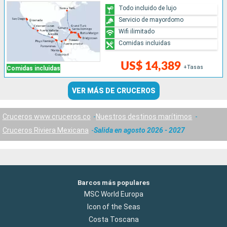
Todo incluido de lujo
Servicio de mayordomo
Wifi ilimitado
Comidas incluidas
US$ 14,389
+Tasas
Comidas incluidas
VER MÁS DE CRUCEROS
Cruceros www.cruceros.co
Nuestros destinos marítimos
Cruceros Riviera Mexicana
Salida en agosto 2026 - 2027
Barcos más populares
MSC World Europa
Icon of the Seas
Costa Toscana