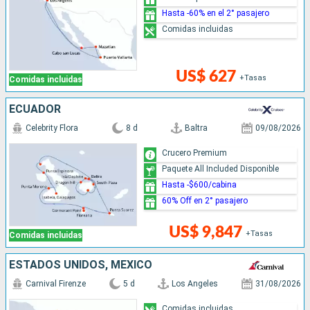
Hasta -60% en el 2° pasajero
Comidas incluidas
US$ 627
+Tasas
Comidas incluidas
ECUADOR
Celebrity Flora
8 d
Baltra
09/08/2026
Crucero Premium
Paquete All Included Disponible
Hasta -$600/cabina
60% Off en 2° pasajero
US$ 9,847
+Tasas
Comidas incluidas
ESTADOS UNIDOS, MÉXICO
Carnival Firenze
5 d
Los Angeles
31/08/2026
Comidas incluidas