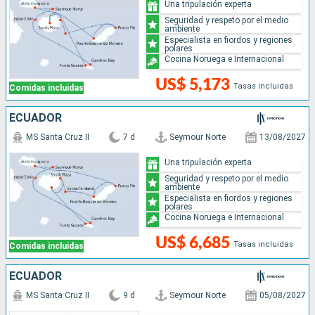
Una tripulación experta
Seguridad y respeto por el medio
ambiente
Especialista en fiordos y regiones
polares
Cocina Noruega e Internacional
US$ 5,173
Tasas incluidas
Comidas incluidas
ECUADOR
MS Santa Cruz II
7 d
Seymour Norte
13/08/2027
Una tripulación experta
Seguridad y respeto por el medio
ambiente
Especialista en fiordos y regiones
polares
Cocina Noruega e Internacional
US$ 6,685
Tasas incluidas
Comidas incluidas
ECUADOR
MS Santa Cruz II
9 d
Seymour Norte
05/08/2027