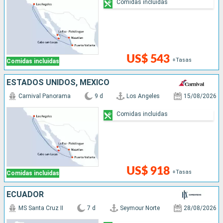
Comidas incluidas
US$ 543
+Tasas
Comidas incluidas
ESTADOS UNIDOS, MÉXICO
Carnival Panorama
9 d
Los Angeles
15/08/2026
Comidas incluidas
US$ 918
+Tasas
Comidas incluidas
ECUADOR
MS Santa Cruz II
7 d
Seymour Norte
28/08/2026