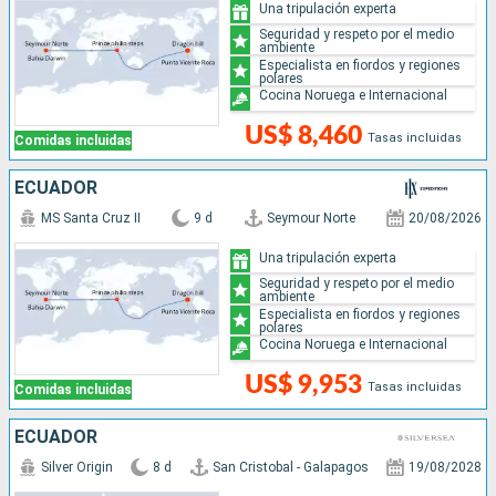
Una tripulación experta
Seguridad y respeto por el medio
ambiente
Especialista en fiordos y regiones
polares
Cocina Noruega e Internacional
US$ 8,460
Tasas incluidas
Comidas incluidas
ECUADOR
MS Santa Cruz II
9 d
Seymour Norte
20/08/2026
Una tripulación experta
Seguridad y respeto por el medio
ambiente
Especialista en fiordos y regiones
polares
Cocina Noruega e Internacional
US$ 9,953
Tasas incluidas
Comidas incluidas
ECUADOR
Silver Origin
8 d
San Cristobal - Galapagos
19/08/2028