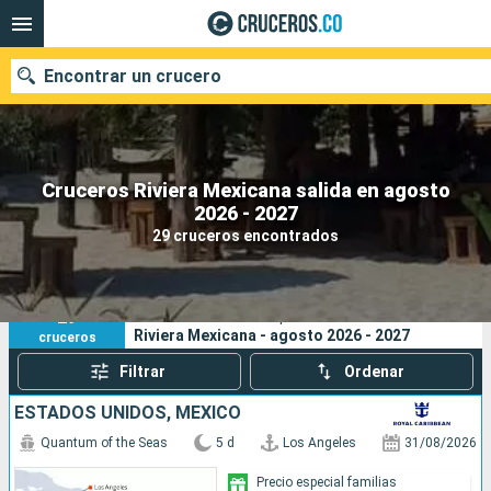
Encontrar un crucero
Cruceros Riviera Mexicana salida en agosto
2026 - 2027
Fecha de salida
29 cruceros encontrados
Buscar
29
Sus criterios de búsqueda:
Riviera Mexicana - agosto 2026 - 2027
cruceros
Filtrar
Ordenar
ESTADOS UNIDOS, MÉXICO
Quantum of the Seas
5 d
Los Angeles
31/08/2026
Precio especial familias