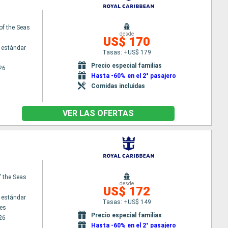
of the Seas
desde
US$ 170
 estándar
Tasas: +US$ 179
Precio especial familias
26
Hasta -60% en el 2° pasajero
Comidas incluidas
VER LAS OFERTAS
f the Seas
desde
US$ 172
 estándar
Tasas: +US$ 149
es
Precio especial familias
26
Hasta -60% en el 2° pasajero