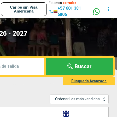
Estamos
cerrados
Caribe sin Visa
+57 601 381
Americana
6806
26 - 2027
Buscar
 de salida
Búsqueda Avanzada
Ordenar Los más vendidos