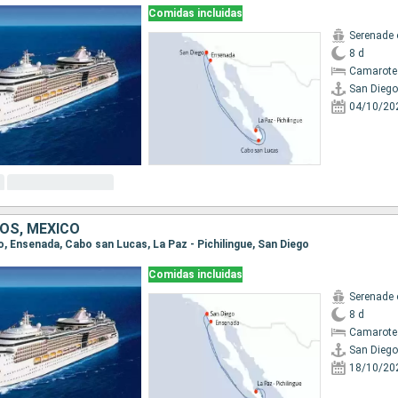
Comidas incluidas
Serenade 
8 d
Camarote
San Diego
04/10/20
OS, MÉXICO
go, Ensenada, Cabo san Lucas, La Paz - Pichilingue, San Diego
Comidas incluidas
Serenade 
8 d
Camarote
San Diego
18/10/20