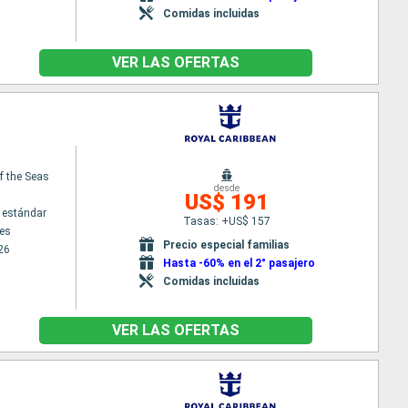
Comidas incluidas
VER LAS OFERTAS
f the Seas
desde
US$ 191
 estándar
Tasas: +US$ 157
es
Precio especial familias
26
Hasta -60% en el 2° pasajero
Comidas incluidas
VER LAS OFERTAS