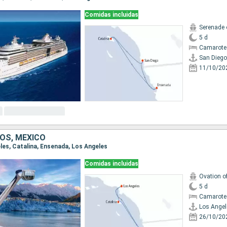
Comidas incluidas
Serenade 
5 d
Camarote
San Diego
11/10/20
OS, MÉXICO
eles, Catalina, Ensenada, Los Angeles
Comidas incluidas
Ovation o
5 d
Camarote
Los Angel
26/10/20