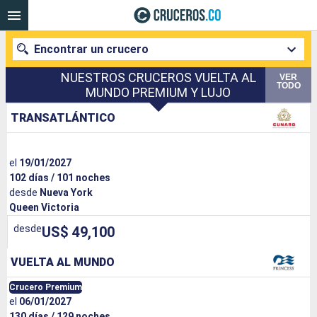
Encontrar un crucero
NUESTROS CRUCEROS VUELTA AL
VER
TODO
MUNDO PREMIUM Y LUJO
TRANSATLÁNTICO
Nuestros destinos
Fecha de salida
el
19/01/2027
102 días / 101 noches
Puertos
Compañías
desde
Nueva York
Queen Victoria
Buscar
desde
US$ 49,100
VUELTA AL MUNDO
Crucero Premium
el
06/01/2027
130 días / 129 noches