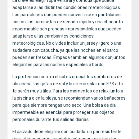
La clave es elegir ropa versátil y cómoda que pueda
adaptarse a las distintas condiciones meteorológicas.
Los pantalones que pueden convertirse en pantalones
cortos, las camisetas de secado rápido y una chaqueta
impermeable son prendas imprescindibles que pueden
adaptarse a las cambiantes condiciones
meteorológicas. No olvides incluir un jersey ligero o una
sudadera con capucha, ya que las noches en el barco
pueden ser frescas. Empaca también algunos conjuntos
elegantes para las noches especiales a bordo.
La protección contra el sol es crucial: los sombreros de
ala ancha, las gafas de sol y la crema solar con FPS alto
te serán muy útiles. Para los momentos de relax junto a
la piscina o en la playa, se recomiendan varios bañadores,
para que siempre tengas uno seco. Una bolsa de día
impermeable es esencial para proteger tus objetos
personales durante tus salidas diarias.
El calzado debe elegirse con cuidado: un par resistente
para el senderismo, sandalias cómodas para los días