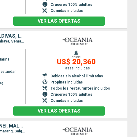
Cruceros 100% adultos
Comidas incluidas
VER LAS OFERTAS
AUSTRALIA, INDONESIA, MALASIA, SINGAPUR, TAILANDIA, SRI LANKA, MALDIVAS, INDIA, OMAN, EMIRATOS ÁRABES UNIDOS, ARABIA SAUDÍ, EGIPTO, JORDANIA, CHIPRE, GRECIA, TURQUÍA
Itinerario : Sidney, Brisbane, Isla Whitsunday, Townsville, Cairns, Darwin, Benoa, Lombok, Bali, Surabaya, Semarang, Jakarta, Port Kelang, Singapur, Port Kelang, Penang, Phuket, Hambantota, Male, Mumbai, Khasab, Abu Dhabi, Dubai, Abu Dhabi, Salaalah, Djedda, Safaga, Sharm El Sheikh, Aqaba, Limassol, Rodas, Efeso, Mykonos, El Pireo Atenas
desde
Marina
US$ 20,360
Tasas incluidas
 estándar
Bebidas sin alcohol ilimitadas
Propinas incluidas
29
Todos los restaurantes incluidos
Cruceros 100% adultos
Comidas incluidas
VER LAS OFERTAS
AUSTRALIA, INDONESIA, VIETNAM, CAMBOYA, TAILANDIA, SINGAPUR, BRUNEI, MALASIA, FILIPINAS, TAIWÁN, CHINA, COREA DEL SUR, JAPÓN, ESTADOS UNIDOS, CANADÁ
Itinerario : Sidney, Isla Whitsunday, Cairns, Cooktown, Darwin, Komodo, Benoa, Bali, Surabaya, Semarang, Saigon, Cam Ranh, Sihanoukville, Laem Chabang, Ko Samui, Singapur, Muara, Kota Kinabalu, Puerto Princesa, Boracay, Manila, Kaoshiung, Hong Kong, Taipei, Busan, Nagasaki, Beppu, Kobe, Nagoya, Yokohama, Sendai, Miyako, Muroran, Kodiak, Homer, Whittier, Vancouver