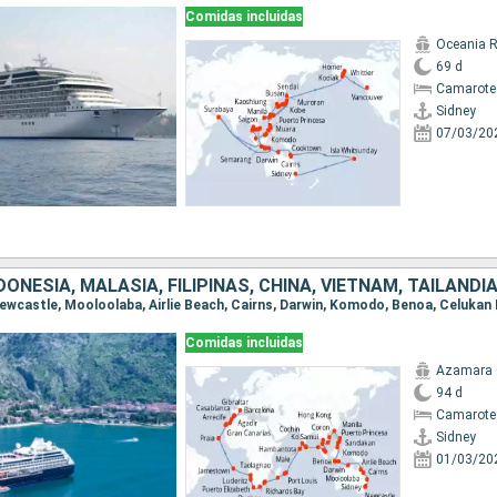
Comidas incluidas
Oceania R
69 d
Camarote
Sidney
07/03/20
Comidas incluidas
Azamara
94 d
Camarote
Sidney
01/03/20