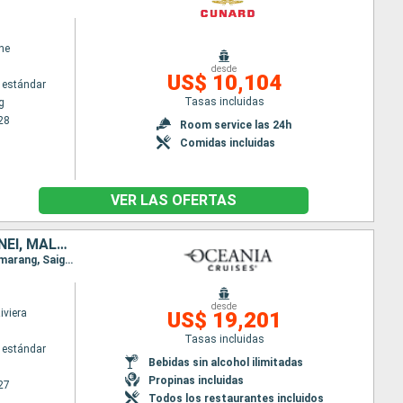
ne
desde
US$ 10,104
 estándar
Tasas incluidas
g
28
Room service las 24h
Comidas incluidas
VER LAS OFERTAS
AUSTRALIA, INDONESIA, VIETNAM, CAMBOYA, TAILANDIA, SINGAPUR, BRUNEI, MALASIA, FILIPINAS, TAIWÁN, CHINA, COREA DEL SUR, JAPÓN
Itinerario : Sidney, Isla Whitsunday, Cairns, Cooktown, Darwin, Komodo, Benoa, Bali, Surabaya, Semarang, Saigon, Cam Ranh, Sihanoukville, Laem Chabang, Ko Samui, Singapur, Muara, Kota Kinabalu, Puerto Princesa, Boracay, Manila, Kaoshiung, Hong Kong, Taipei, Busan, Nagasaki, Beppu, Kobe, Nagoya, Yokohama
desde
iviera
US$ 19,201
Tasas incluidas
 estándar
Bebidas sin alcohol ilimitadas
Propinas incluidas
27
Todos los restaurantes incluidos