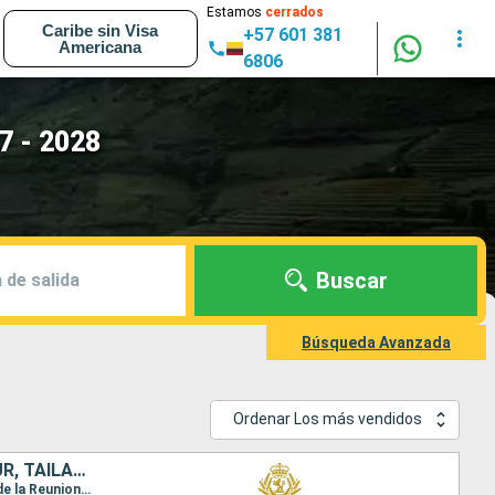
Estamos
cerrados
Caribe sin Visa
+57 601 381
Americana
6806
7 - 2028
Buscar
 de salida
Búsqueda Avanzada
Ordenar Los más vendidos
SUDAFRICA, SAN VINCENT Y LAS GRANADINAS, MAURICE, CHINA, SINGAPUR, TAILANDIA, MALASIA, PORTUGAL, ALEMANIA, ESPAÑA, REINO UNIDO
Itinerario : Hong Kong, Laem Chabang, Ko Samui, Singapur, Port Kelang, Penang, Ile Maurice, Isla de la Reunion, Durban, Puerto Elizabeth, Ciudad del Cabo, Santo Vincente, Gran Canarias, Madeira, Southampton, Hamburgo