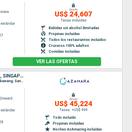
desde
iviera
US$ 24,607
Tasas incluidas
 estándar
Bebidas sin alcohol ilimitadas
Propinas incluidas
27
Todos los restaurantes incluidos
Cruceros 100% adultos
Comidas incluidas
VER LAS OFERTAS
AUSTRALIA, INDONESIA, MALASIA, FILIPINAS, CHINA, VIETNAM, TAILANDIA, SINGAPUR, SRI LANKA, INDIA, MALDIVAS, MAURICE, FRANCIA, MADAGASCAR, SUDAFRICA, NAMIBIA, REINO UNIDO, CABO VERDE, MARRUECOS, ESPAÑA
Itinerario : Sidney, Newcastle, Mooloolaba, Airlie Beach, Cairns, Darwin, Komodo, Benoa, Celukan Bawang, Sandakan, Puerto Princesa, Coron, Manila, Hong Kong, Da Nang, Ho Chi Minh-Ville, Laem Chabang, Ko Samui, Singapur, Kuala Lumpur, Sabang, Hambantota, Colombo, Cochin, Male, Port Louis, Pointe des Gallets, Taolagnao, Richards Bay, Durban, Puerto Elizabeth, Ciudad del Cabo, Luderitz, Walvis Bay, Jamestown, Praia, Gran Canarias, Arrecife, Agadir, Casablanca, Gibraltar, Malaga, Barcelona
 Onward
desde
US$ 45,224
Tasas: +US$ 999
 estándar
Todo incluido
28
Propinas incluidas
Noches AzAmazing incluidas