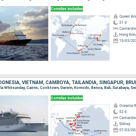
Comidas incluidas
Queen An
51 d
Camarote
Hong Kon
15/03/20
Comidas incluidas
Oceania R
52 d
Camarote
Sidney
07/03/20