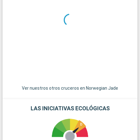
un sorprendente contraste con la urbanidad de la ciudad, con
sus pueblos tradicionales, templos antiguos y parques
naturales. Las playas de Repulse Bay y Stanley, a un corto
trayecto en autobús, son ideales para pasar un relajante día
junto al mar. Para una experiencia más auténtica, islas
periféricas como Cheung Chau o Peng Chau, accesibles en
ferry, ofrecen una visión de la vida tradicional local con sus
encantadores pueblos pesqueros y pintorescas rutas de
senderismo.
Ver nuestros otros cruceros en Norwegian Jade
LAS INICIATIVAS ECOLÓGICAS