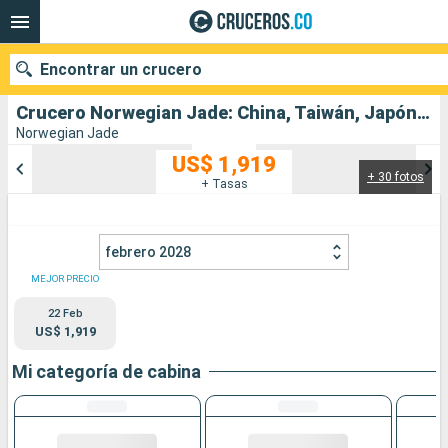
Encontrar un crucero
Crucero Norwegian Jade: China, Taiwán, Japón salida desde Hong Kong
Norwegian Jade
US$ 1,919
+ 30 fotos
Nuestros destinos
+ Tasas
Fecha de salida
febrero 2028
Puertos
Compañías
MEJOR PRECIO
22 Feb
Buscar
US$ 1,919
Mi categoría de cabina