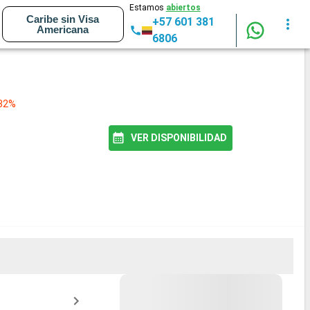
Estamos
abiertos
Caribe sin Visa
+57 601 381
Americana
6806
 82%
VER DISPONIBILIDAD