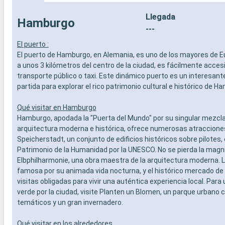
Llegada
Hamburgo
---
El puerto :
El puerto de Hamburgo, en Alemania, es uno de los mayores de E
a unos 3 kilómetros del centro de la ciudad, es fácilmente acces
transporte público o taxi. Este dinámico puerto es un interesant
partida para explorar el rico patrimonio cultural e histórico de H
Qué visitar en Hamburgo
Hamburgo, apodada la "Puerta del Mundo" por su singular mezcl
arquitectura moderna e histórica, ofrece numerosas atracciones.
Speicherstadt, un conjunto de edificios históricos sobre pilotes,
Patrimonio de la Humanidad por la UNESCO. No se pierda la magní
Elbphilharmonie, una obra maestra de la arquitectura moderna. 
famosa por su animada vida nocturna, y el histórico mercado d
visitas obligadas para vivir una auténtica experiencia local. Par
verde por la ciudad, visite Planten un Blomen, un parque urbano c
temáticos y un gran invernadero.
Qué visitar en los alrededores