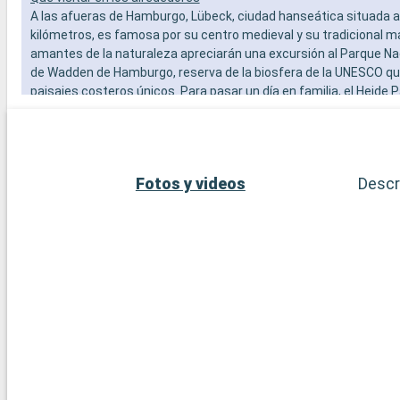
A las afueras de Hamburgo, Lübeck, ciudad hanseática situada 
kilómetros, es famosa por su centro medieval y su tradicional 
amantes de la naturaleza apreciarán una excursión al Parque Na
de Wadden de Hamburgo, reserva de la biosfera de la UNESCO qu
paisajes costeros únicos. Para pasar un día en familia, el Heide 
de los mayores parques temáticos de Alemania, ofrece diversió
sólo una hora en coche de Hamburgo.
Fotos y videos
Descr