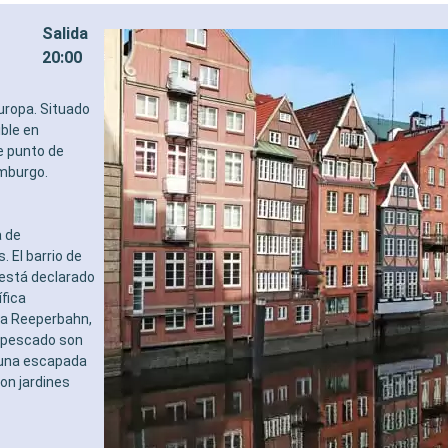
Salida
20:00
uropa. Situado
ible en
e punto de
amburgo.
a de
 El barrio de
 está declarado
fica
La Reeperbahn,
e pescado son
a una escapada
on jardines