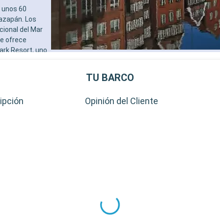
a unos 60
mazapán. Los
cional del Mar
e ofrece
Park Resort, uno
n y emoción a
TU BARCO
ipción
Opinión del Cliente