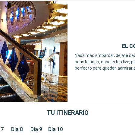
EL C
Nada más embarcar, déjate sedu
acristalados, conciertos live, 
perfecto para quedar, admirar e
TU ITINERARIO
 7
Día 8
Día 9
Día 10