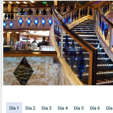
Día 1
Día 2
Día 3
Día 4
Día 5
Día 6
Día