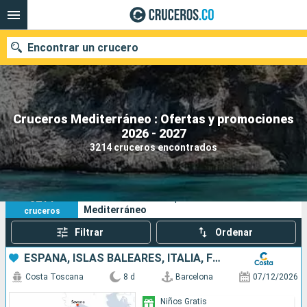
Encontrar un crucero
Cruceros Mediterráneo : Ofertas y promociones
2026 - 2027
Fecha de salida
3214 cruceros encontrados
Buscar
3214
Sus criterios de búsqueda:
Mediterráneo
cruceros
Filtrar
Ordenar
ESPAÑA, ISLAS BALEARES, ITALIA, FRANCIA
Costa Toscana
8 d
Barcelona
07/12/2026
Niños Gratis