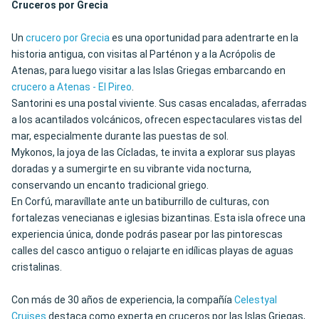
Cruceros por Grecia
Un
crucero por Grecia
es una oportunidad para adentrarte en la
historia antigua, con visitas al Parténon y a la Acrópolis de
Atenas, para luego visitar a las Islas Griegas embarcando en
crucero a Atenas - El Pireo
.
Santorini es una postal viviente. Sus casas encaladas, aferradas
a los acantilados volcánicos, ofrecen espectaculares vistas del
mar, especialmente durante las puestas de sol.
Mykonos, la joya de las Cícladas, te invita a explorar sus playas
doradas y a sumergirte en su vibrante vida nocturna,
conservando un encanto tradicional griego.
En Corfú, maravíllate ante un batiburrillo de culturas, con
fortalezas venecianas e iglesias bizantinas. Esta isla ofrece una
experiencia única, donde podrás pasear por las pintorescas
calles del casco antiguo o relajarte en idílicas playas de aguas
cristalinas.
Con más de 30 años de experiencia, la compañía
Celestyal
Cruises
destaca como experta en cruceros por las Islas Griegas,