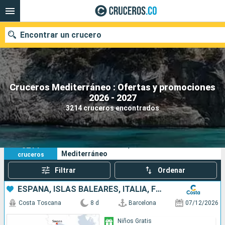
Encontrar un crucero
Cruceros Mediterráneo : Ofertas y promociones
2026 - 2027
Fecha de salida
3214 cruceros encontrados
Buscar
3214
Sus criterios de búsqueda:
Mediterráneo
cruceros
Filtrar
Ordenar
ESPAÑA, ISLAS BALEARES, ITALIA, FRANCIA
Costa Toscana
8 d
Barcelona
07/12/2026
Niños Gratis