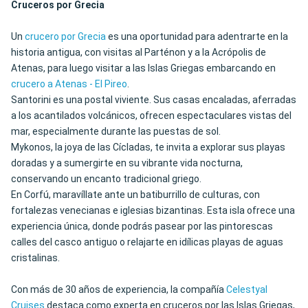
Cruceros por Grecia
Un
crucero por Grecia
es una oportunidad para adentrarte en la
historia antigua, con visitas al Parténon y a la Acrópolis de
Atenas, para luego visitar a las Islas Griegas embarcando en
crucero a Atenas - El Pireo
.
Santorini es una postal viviente. Sus casas encaladas, aferradas
a los acantilados volcánicos, ofrecen espectaculares vistas del
mar, especialmente durante las puestas de sol.
Mykonos, la joya de las Cícladas, te invita a explorar sus playas
doradas y a sumergirte en su vibrante vida nocturna,
conservando un encanto tradicional griego.
En Corfú, maravíllate ante un batiburrillo de culturas, con
fortalezas venecianas e iglesias bizantinas. Esta isla ofrece una
experiencia única, donde podrás pasear por las pintorescas
calles del casco antiguo o relajarte en idílicas playas de aguas
cristalinas.
Con más de 30 años de experiencia, la compañía
Celestyal
Cruises
destaca como experta en cruceros por las Islas Griegas,