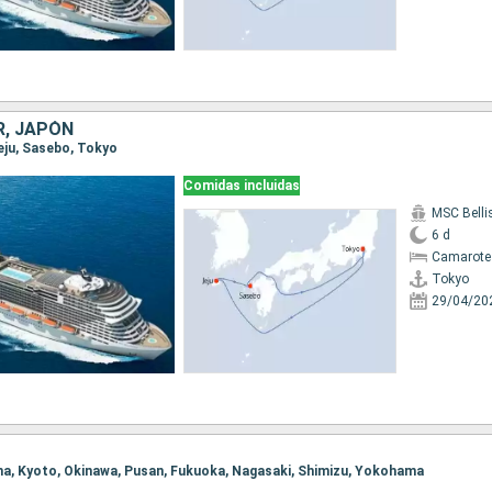
R, JAPÓN
Jeju, Sasebo, Tokyo
Comidas incluidas
MSC Bell
6 d
Camarote
Tokyo
29/04/20
ma, Kyoto, Okinawa, Pusan, Fukuoka, Nagasaki, Shimizu, Yokohama