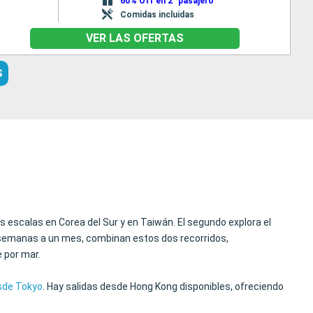
60% Off en 2° pasajero
Comidas incluidas
VER LAS OFERTAS
S
s escalas en Corea del Sur y en Taiwán. El segundo explora el
s semanas a un mes, combinan estos dos recorridos,
e por mar.
sde Tokyo
. Hay salidas desde Hong Kong disponibles, ofreciendo