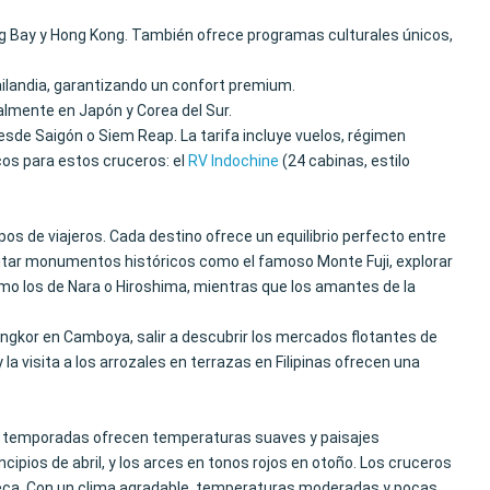
ong Bay y Hong Kong. También ofrece programas culturales únicos,
ailandia, garantizando un confort premium.
almente en Japón y Corea del Sur.
esde Saigón o Siem Reap. La tarifa incluye vuelos, régimen
os para estos cruceros: el
RV Indochine
(24 cabinas, estilo
s de viajeros. Cada destino ofrece un equilibrio perfecto entre
isitar monumentos históricos como el famoso Monte Fuji, explorar
omo los de Nara o Hiroshima, mientras que los amantes de la
Angkor en Camboya, salir a descubrir los mercados flotantes de
 la visita a los arrozales en terrazas en Filipinas ofrecen una
as temporadas ofrecen temperaturas suaves y paisajes
ncipios de abril, y los arces en tonos rojos en otoño. Los cruceros
a seca. Con un clima agradable, temperaturas moderadas y pocas