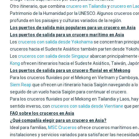
Otro itinerario, que combina
crucero en Tailandia
y
crucero en La
Patrimonio de la Humanidad por la UNESCO. Algunos cruceros com
profunda en los paisajes y culturas variados de la región.
Los puertos de salida más populares para un crucero en Asia
Los puertos de salida para un crucero marítimo en Asia
Los
cruceros con salida desde Yokohama
se concentran principa
cruceros hacia el Sudeste Asiático también parten desde Yoko
Los
cruceros con salida desde Singapur
abarcan principalmente e
Kong
ofrecen itinerarios hacia el Sudeste Asiático, Taiwán, Japón
Los puertos de salida para un crucero fluvial en el Mekong
Para los cruceros fluviales por el Mekong en Vietnam y Camboya,
Siem Reap
que ofrecen un itinerario hacia Saigón navegando a l
seguido de un vuelo hacia Saigón para continuar el crucero.
Para los cruceros fluviales por el Mekong en Tailandia y Laos, hay
sentido inverso, con
cruceros con salida desde Vientiane
que per
FAQ sobre los cruceros en Asia
¿Qué compañía elegir para un crucero en Asia?
Ideal para familias,
MSC Cruceros
ofrece cruceros marítimos en 
instalaciones y servicios variados para satisfacer las necesidad