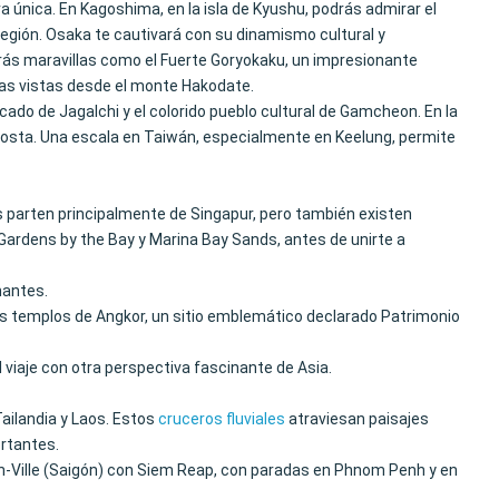
única. En Kagoshima, en la isla de Kyushu, podrás admirar el
egión. Osaka te cautivará con su dinamismo cultural y
irás maravillas como el Fuerte Goryokaku, un impresionante
cas vistas desde el monte Hakodate.
ado de Jagalchi y el colorido pueblo cultural de Gamcheon. En la
 costa. Una escala en Taiwán, especialmente en Keelung, permite
s parten principalmente de Singapur, pero también existen
ardens by the Bay y Marina Bay Sands, antes de unirte a
nantes.
los templos de Angkor, un sitio emblemático declarado Patrimonio
 viaje con otra perspectiva fascinante de Asia.
ailandia y Laos. Estos
cruceros fluviales
atraviesan paisajes
ortantes.
h-Ville (Saigón) con Siem Reap, con paradas en Phnom Penh y en