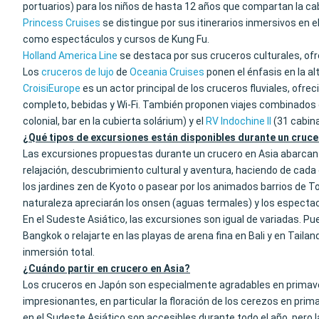
portuarios) para los niños de hasta 12 años que compartan la ca
Princess Cruises
se distingue por sus itinerarios inmersivos en
como espectáculos y cursos de Kung Fu.
Holland America Line
se destaca por sus cruceros culturales, of
Los
cruceros de lujo
de
Oceania Cruises
ponen el énfasis en la a
CroisiEurope
es un actor principal de los cruceros fluviales, of
completo, bebidas y Wi-Fi. También proponen viajes combinados c
colonial, bar en la cubierta solárium) y el
RV Indochine II
(31 cabina
¿Qué tipos de excursiones están disponibles durante un cruce
Las excursiones propuestas durante un crucero en Asia abarcan un
relajación, descubrimiento cultural y aventura, haciendo de cad
los jardines zen de Kyoto o pasear por los animados barrios de 
naturaleza apreciarán los onsen (aguas termales) y los espectac
En el Sudeste Asiático, las excursiones son igual de variadas. P
Bangkok o relajarte en las playas de arena fina en Bali y en Tailan
inmersión total.
¿Cuándo partir en crucero en Asia?
Los cruceros en Japón son especialmente agradables en primave
impresionantes, en particular la floración de los cerezos en primav
en el Sudeste Asiático son accesibles durante todo el año, pero