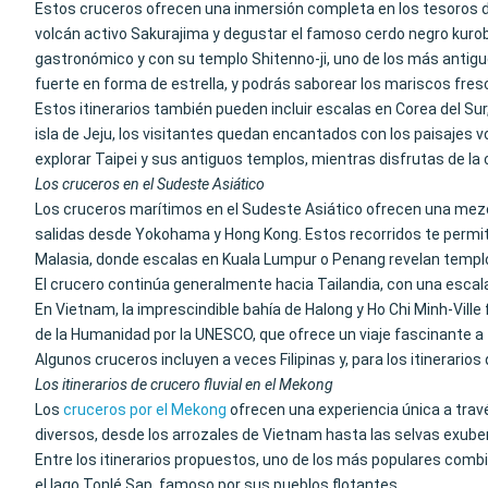
Estos cruceros ofrecen una inmersión completa en los tesoros d
volcán activo Sakurajima y degustar el famoso cerdo negro kurob
gastronómico y con su templo Shitenno-ji, uno de los más antigu
fuerte en forma de estrella, y podrás saborear los mariscos fre
Estos itinerarios también pueden incluir escalas en Corea del S
isla de Jeju, los visitantes quedan encantados con los paisajes
explorar Taipei y sus antiguos templos, mientras disfrutas de la
Los cruceros en el Sudeste Asiático
Los cruceros marítimos en el Sudeste Asiático ofrecen una mezcl
salidas desde Yokohama y Hong Kong. Estos recorridos te permi
Malasia, donde escalas en Kuala Lumpur o Penang revelan templ
El crucero continúa generalmente hacia Tailandia, con una escal
En Vietnam, la imprescindible bahía de Halong y Ho Chi Minh-Vil
de la Humanidad por la UNESCO, que ofrece un viaje fascinante a tr
Algunos cruceros incluyen a veces Filipinas y, para los itinerari
Los itinerarios de crucero fluvial en el Mekong
Los
cruceros por el Mekong
ofrecen una experiencia única a trav
diversos, desde los arrozales de Vietnam hasta las selvas exube
Entre los itinerarios propuestos, uno de los más populares comb
el lago Tonlé Sap, famoso por sus pueblos flotantes.