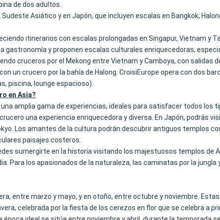
bina de dos adultos.
 el Sudeste Asiático y en Japón, que incluyen escalas en Bangkok, Hal
reciendo itinerarios con escalas prolongadas en Singapur, Vietnam y T
lta gastronomía y proponen escalas culturales enriquecedoras, especi
reciendo cruceros por el Mekong entre Vietnam y Camboya, con salidas d
on un crucero por la bahía de Halong. CroisiEurope opera con dos barc
s, piscina, lounge espacioso).
ro en Asia?
a amplia gama de experiencias, ideales para satisfacer todos los tipo
a crucero una experiencia enriquecedora y diversa. En Japón, podrás v
Tokyo. Los amantes de la cultura podrán descubrir antiguos templos c
ulares paisajes costeros.
uedes sumergirte en la historia visitando los majestuosos templos de 
dia. Para los apasionados de la naturaleza, las caminatas por la jungla y
ra, entre marzo y mayo, y en otoño, entre octubre y noviembre. Est
era, celebrada por la fiesta de los cerezos en flor que se celebra a pri
 la época ideal se sitúa entre noviembre y abril, durante la temporad