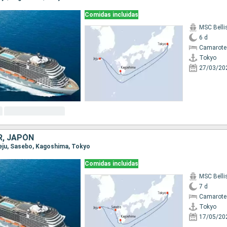
Comidas incluidas
MSC Bell
6 d
Camarote
Tokyo
27/03/20
R, JAPÓN
 Jeju, Sasebo, Kagoshima, Tokyo
Comidas incluidas
MSC Bell
7 d
Camarote
Tokyo
17/05/20