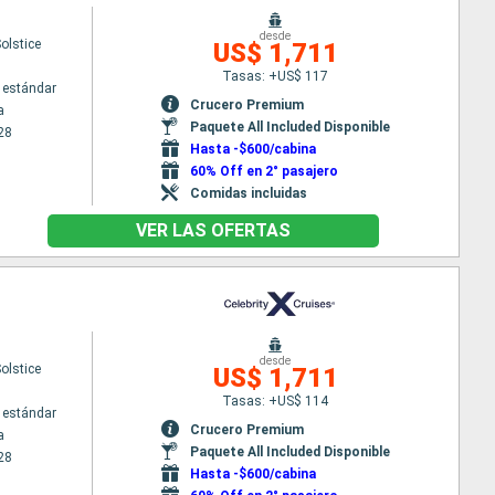
desde
Solstice
US$ 1,711
Tasas: +US$ 117
 estándar
Crucero Premium
a
Paquete All Included Disponible
28
Hasta -$600/cabina
60% Off en 2° pasajero
Comidas incluidas
VER LAS OFERTAS
desde
Solstice
US$ 1,711
Tasas: +US$ 114
 estándar
Crucero Premium
a
Paquete All Included Disponible
28
Hasta -$600/cabina