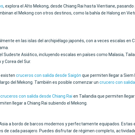
os
, explora el Alto Mekong, desde Chiang Rai hasta Vientiane, pasand
binan el Mekong con otros destinos, como la bahía de Halong en Vietn
lmente en las islas del archipiélago japonés, con a veces escalas en Co
hama.
l Sudeste Asiático, incluyendo escalas en países como Malasia, Taila
 y Corea del Sur.
 existen
cruceros con salida desde Saigón
que permiten llegar a Siem
o largo del Mekong. También es posible comenzar un
crucero con salid
cruceros con salida desde Chiang Rai
en Tailandia que permiten llegar
miten llegar a Chiang Rai subiendo el Mekong.
Asia a bordo de barcos modernos y perfectamente equipados. Estas e
es de cada pasajero. Puedes disfrutar de régimen completo, actividades