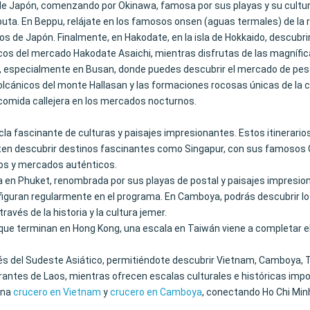
e Japón, comenzando por Okinawa, famosa por sus playas y su cultura 
uta. En Beppu, relájate en los famosos onsen (aguas termales) de la r
os de Japón. Finalmente, en Hakodate, en la isla de Hokkaido, descubr
scos del mercado Hakodate Asaichi, mientras disfrutas de las magnífi
ur, especialmente en Busan, donde puedes descubrir el mercado de pesc
 volcánicos del monte Hallasan y las formaciones rocosas únicas de la
 comida callejera en los mercados nocturnos.
a fascinante de culturas y paisajes impresionantes. Estos itinerario
ten descubrir destinos fascinantes como Singapur, con sus famosos G
os y mercados auténticos.
a en Phuket, renombrada por sus playas de postal y paisajes impresio
le figuran regularmente en el programa. En Camboya, podrás descubrir 
avés de la historia y la cultura jemer.
os que terminan en Hong Kong, una escala en Taiwán viene a completar el
és del Sudeste Asiático, permitiéndote descubrir Vietnam, Camboya, T
rantes de Laos, mientras ofrecen escalas culturales e históricas imp
ina
crucero en Vietnam
y
crucero en Camboya
, conectando Ho Chi Min