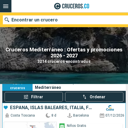
Encontrar un crucero
Cruceros Mediterráneo : Ofertas y promociones
2026 - 2027
Fecha de salida
3214 cruceros encontrados
Buscar
3214
Sus criterios de búsqueda:
Mediterráneo
cruceros
Filtrar
Ordenar
ESPAÑA, ISLAS BALEARES, ITALIA, FRANCIA
Costa Toscana
8 d
Barcelona
07/12/2026
Niños Gratis