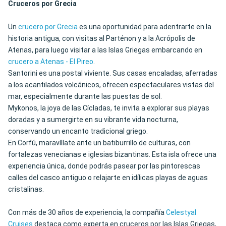
Cruceros por Grecia
Un
crucero por Grecia
es una oportunidad para adentrarte en la
historia antigua, con visitas al Parténon y a la Acrópolis de
Atenas, para luego visitar a las Islas Griegas embarcando en
crucero a Atenas - El Pireo
.
Santorini es una postal viviente. Sus casas encaladas, aferradas
a los acantilados volcánicos, ofrecen espectaculares vistas del
mar, especialmente durante las puestas de sol.
Mykonos, la joya de las Cícladas, te invita a explorar sus playas
doradas y a sumergirte en su vibrante vida nocturna,
conservando un encanto tradicional griego.
En Corfú, maravíllate ante un batiburrillo de culturas, con
fortalezas venecianas e iglesias bizantinas. Esta isla ofrece una
experiencia única, donde podrás pasear por las pintorescas
calles del casco antiguo o relajarte en idílicas playas de aguas
cristalinas.
Con más de 30 años de experiencia, la compañía
Celestyal
Cruises
destaca como experta en cruceros por las Islas Griegas,