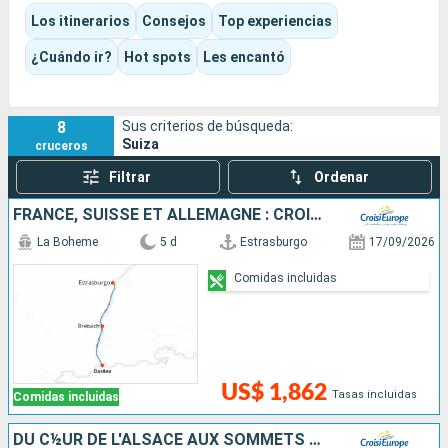
cumbres, muelles floridos y pueblos junto al agua.
Los itinerarios
Consejos
Top experiencias
El destino combina ciudades de arte, trenes panorámicos,
montañas, chocolate, quesos, viñedos y escalas muy
¿Cuándo ir?
Hot spots
Les encantó
cuidadas, en una experiencia más tranquila y contemplativa
que un crucero marítimo convencional.
8
Sus criterios de búsqueda:
Suiza
cruceros
Filtrar
Ordenar
FRANCE, SUISSE ET ALLEMAGNE : CROISIÈRE SUR LE RHIN VERS LA RÉGION DES 3 PAYS ET VOYAGE À BORD DU TRAIN "GLACIER EXPRESS"
La Boheme
5 d
Estrasburgo
17/09/2026
Comidas incluidas
US$ 1,862
Tasas incluidas
Comidas incluidas
DU C½UR DE L'ALSACE AUX SOMMETS DES ALPES SUISSES