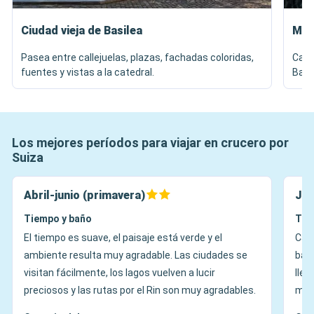
Ciudad vieja de Basilea
Muel
Pasea entre callejuelas, plazas, fachadas coloridas,
Cami
fuentes y vistas a la catedral.
Basi
Los mejores períodos para viajar en crucero por
Suiza
Abril-junio (primavera)
Jul
Tiempo y baño
Tie
El tiempo es suave, el paisaje está verde y el
Cáli
ambiente resulta muy agradable. Las ciudades se
barc
visitan fácilmente, los lagos vuelven a lucir
llen
preciosos y las rutas por el Rin son muy agradables.
mon