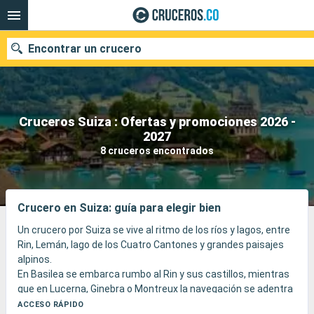
Encontrar un crucero
Cruceros Suiza : Ofertas y promociones 2026 -
2027
Fecha de salida
8 cruceros encontrados
Buscar
Crucero en Suiza: guía para elegir bien
Un crucero por Suiza se vive al ritmo de los ríos y lagos, entre
Rin, Lemán, lago de los Cuatro Cantones y grandes paisajes
alpinos.
En Basilea se embarca rumbo al Rin y sus castillos, mientras
que en Lucerna, Ginebra o Montreux la navegación se adentra
en los lagos, entre barcos Belle Époque, viñedos en terrazas,
ACCESO RÁPIDO