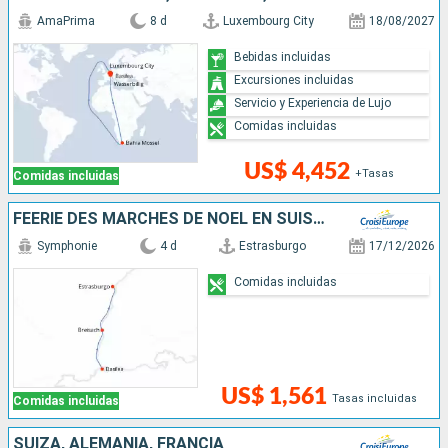
AmaPrima
8 d
Luxembourg City
18/08/2027
Bebidas incluidas
Excursiones incluidas
Servicio y Experiencia de Lujo
Comidas incluidas
US$ 4,452
+Tasas
Comidas incluidas
FÉERIE DES MARCHÉS DE NOËL EN SUISSE ET EN ALSACE AU FIL DU RHIN
Symphonie
4 d
Estrasburgo
17/12/2026
Comidas incluidas
US$ 1,561
Tasas incluidas
Comidas incluidas
SUIZA, ALEMANIA, FRANCIA