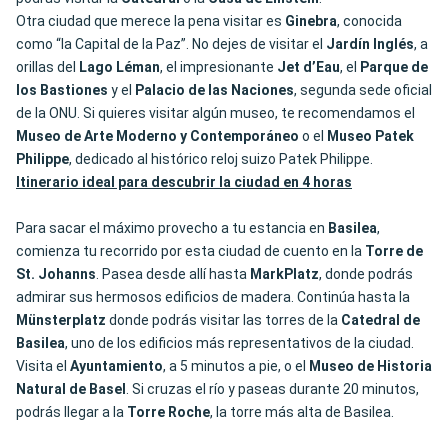
Otra ciudad que merece la pena visitar es
Ginebra
, conocida
como “la Capital de la Paz”. No dejes de visitar el
Jardín Inglés
, a
orillas del
Lago Léman
, el impresionante
Jet d’Eau
, el
Parque
de
los Bastiones
y el
Palacio de las Naciones
, segunda sede oficial
de la ONU. Si quieres visitar algún museo, te recomendamos el
Museo de Arte Moderno y Contemporáneo
o el
Museo Patek
Philippe
, dedicado al histórico reloj suizo Patek Philippe.
Itinerario ideal para descubrir la ciudad en 4 horas
Para sacar el máximo provecho a tu estancia en
Basilea
,
comienza tu recorrido por esta ciudad de cuento en la
Torre de
St. Johanns
. Pasea desde allí hasta
MarkPlatz
, donde podrás
admirar sus hermosos edificios de madera. Continúa hasta la
Münsterplatz
donde podrás visitar las torres de la
Catedral de
Basilea
, uno de los edificios más representativos de la ciudad.
Visita el
Ayuntamiento
, a 5 minutos a pie, o el
Museo de Historia
Natural de Basel
. Si cruzas el río y paseas durante 20 minutos,
podrás llegar a la
Torre Roche
, la torre más alta de Basilea.