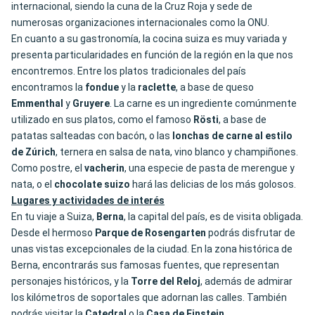
internacional, siendo la cuna de la Cruz Roja y sede de
numerosas organizaciones internacionales como la ONU.
En cuanto a su gastronomía, la cocina suiza es muy variada y
presenta particularidades en función de la región en la que nos
encontremos. Entre los platos tradicionales del país
encontramos la
fondue
y la
raclette
, a base de queso
Emmenthal
y
Gruyere
. La carne es un ingrediente comúnmente
utilizado en sus platos, como el famoso
Rösti
, a base de
patatas salteadas con bacón, o las
lonchas de carne al estilo
de Zúrich
, ternera en salsa de nata, vino blanco y champiñones.
Como postre, el
vacherin
, una especie de pasta de merengue y
nata, o el
chocolate suizo
hará las delicias de los más golosos.
Lugares y actividades de interés
En tu viaje a Suiza,
Berna
, la capital del país, es de visita obligada.
Desde el hermoso
Parque de Rosengarten
podrás disfrutar de
unas vistas excepcionales de la ciudad. En la zona histórica de
Berna, encontrarás sus famosas fuentes, que representan
personajes históricos, y la
Torre del Reloj
, además de admirar
los kilómetros de soportales que adornan las calles. También
podrás visitar la
Catedral
o la
Casa de Einstein
.