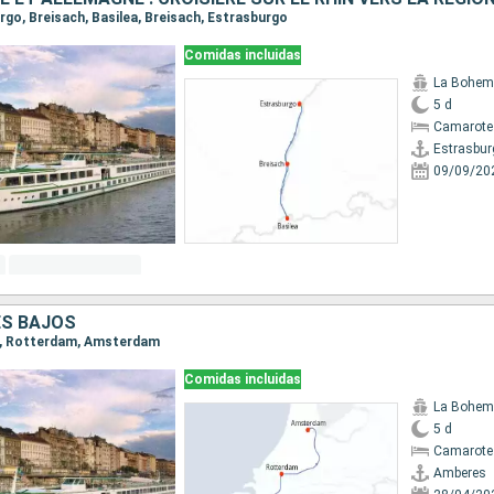
urgo, Breisach, Basilea, Breisach, Estrasburgo
Comidas incluidas
La Bohem
5 d
Camarote 
Estrasbur
09/09/20
ES BAJOS
es, Rotterdam, Amsterdam
Comidas incluidas
La Bohem
5 d
Camarote 
Amberes