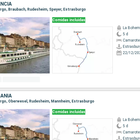
ANCIA
burgo, Braubach, Rudesheim, Speyer, Estrasburgo
Comidas incluidas
La Bohem
5 d
Camarote 
Estrasbur
22/12/20
MANIA
burgo, Oberwesel, Rudesheim, Mannheim, Estrasburgo
Comidas incluidas
La Bohem
5 d
Camarote 
Estrasbur