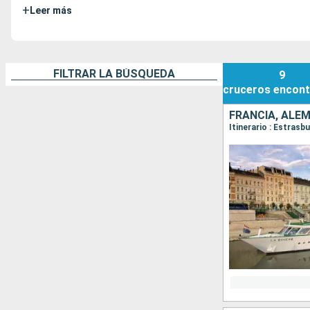
+
Leer más
FILTRAR LA BÚSQUEDA
9
cruceros
encont
FRANCIA, ALE
Itinerario : Estras