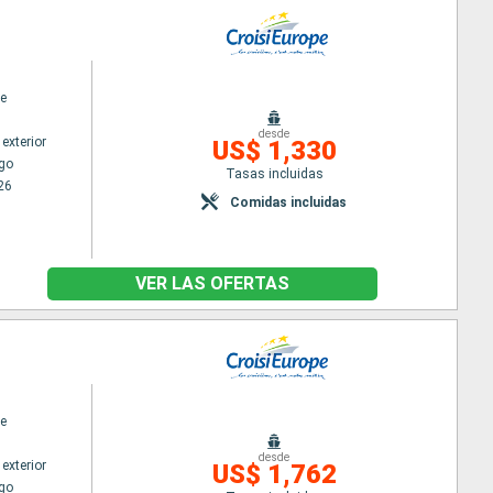
e
desde
exterior
US$ 1,330
go
Tasas incluidas
26
Comidas incluidas
VER LAS OFERTAS
e
desde
exterior
US$ 1,762
go