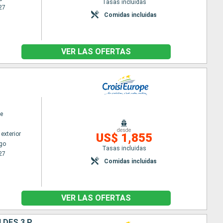
Tasas incluidas
27
Comidas incluidas
VER LAS OFERTAS
e
desde
exterior
US$ 1,855
go
Tasas incluidas
27
Comidas incluidas
VER LAS OFERTAS
FRANCE, SUISSE ET ALLEMAGNE : CROISIÈRE SUR LE RHIN VERS LA RÉGION DES 3 PAYS ET VOYAGE À BORD DU TRAIN "GLACIER EXPRESS"