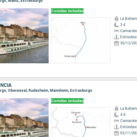
urgo, Mainz, Estrasburgo
Comidas incluidas
La Bohem
3 d
Camarote 
Estrasbur
30/12/20
ANCIA
burgo, Oberwesel, Rudesheim, Mannheim, Estrasburgo
Comidas incluidas
La Bohem
4 d
Camarote 
Estrasbur
02/11/20