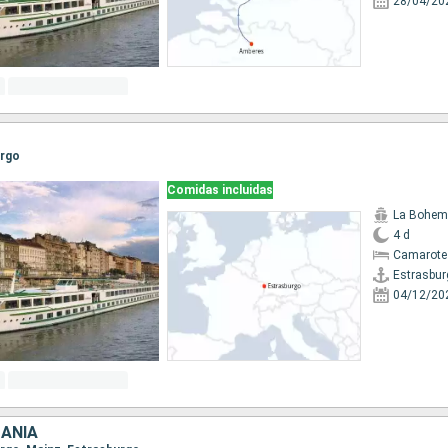
28/04/20
urgo
Comidas incluidas
La Bohem
4 d
Camarote 
Estrasbur
04/12/20
MANIA