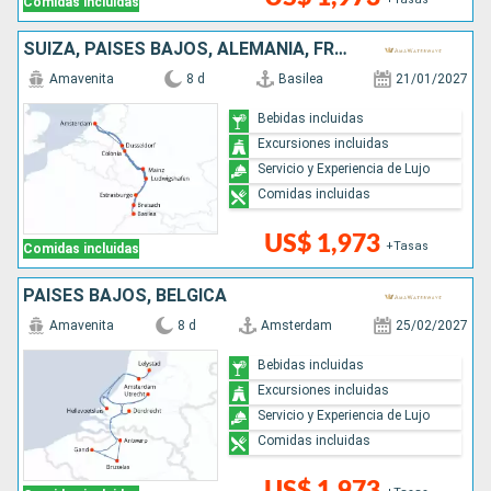
Comidas incluidas
culturas locales. 

Un crucero elegante, activo e inmersivo, ideal para viajeros que 
SUIZA, PAISES BAJOS, ALEMANIA, FRANCIA
buscan comodidad, descubrimientos culturales en profundidad y 
Amavenita
8 d
Basilea
21/01/2027
una experiencia fluvial de alta gama.

Bebidas incluidas
Encuentre aquí todos los consejos más populares
Excursiones incluidas
Servicio y Experiencia de Lujo
Comidas incluidas
US$ 1,973
+Tasas
Comidas incluidas
PAISES BAJOS, BÉLGICA
Amavenita
8 d
Amsterdam
25/02/2027
Bebidas incluidas
Excursiones incluidas
Servicio y Experiencia de Lujo
Comidas incluidas
US$ 1,973