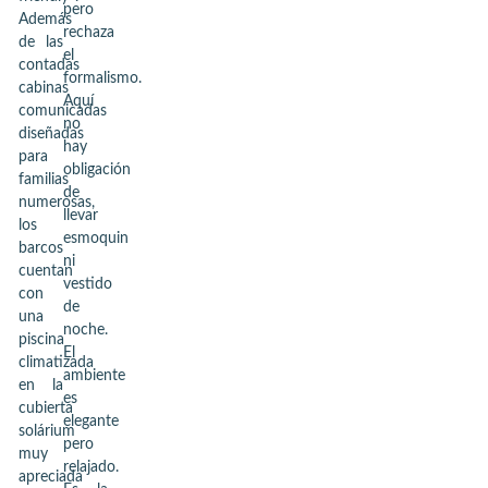
pero
Además
rechaza
de las
el
contadas
formalismo.
cabinas
Aquí
comunicadas
no
diseñadas
hay
para
obligación
familias
de
numerosas,
llevar
los
esmoquin
barcos
ni
cuentan
vestido
con
de
una
noche.
piscina
El
climatizada
ambiente
en la
es
cubierta
elegante
solárium
pero
muy
relajado.
apreciada