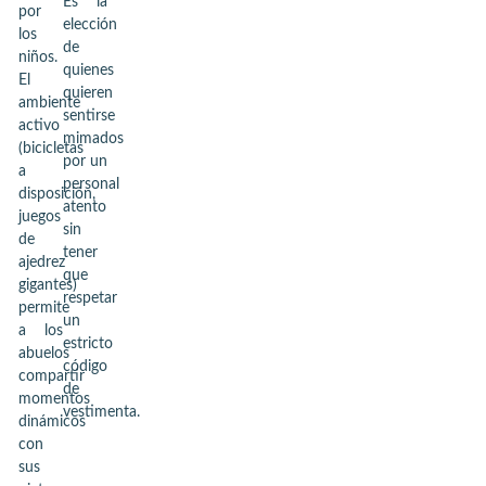
Es la
por
elección
los
de
niños.
quienes
El
quieren
ambiente
sentirse
activo
mimados
(bicicletas
por un
a
personal
disposición,
atento
juegos
sin
de
tener
ajedrez
que
gigantes)
respetar
permite
un
a los
estricto
abuelos
código
compartir
de
momentos
vestimenta.
dinámicos
con
sus