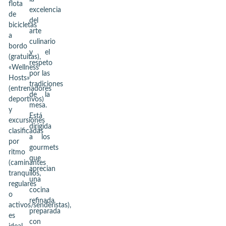
flota
excelencia
de
del
bicicletas
arte
a
culinario
bordo
y el
(gratuitas),
respeto
«Wellness
por las
Hosts»
tradiciones
(entrenadores
de la
deportivos)
mesa.
y
Está
excursiones
dirigida
clasificadas
a los
por
gourmets
ritmo
que
(caminantes
aprecian
tranquilos,
una
regulares
cocina
o
refinada
activos/senderistas),
preparada
es
con