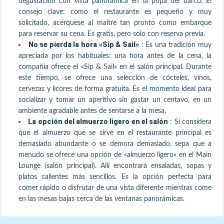
degustación con vista panorámica en la popa del barco. El
consejo clave: como el restaurante es pequeño y muy
solicitado, acérquese al maître tan pronto como embarque
para reservar su cena. Es gratis, pero solo con reserva previa.
No se pierda la hora «Sip & Sail»
:
Es una tradición muy
apreciada por los habituales: una hora antes de la cena, la
compañía ofrece el «Sip & Sail» en el salón principal. Durante
este tiempo, se ofrece una selección de cócteles, vinos,
cervezas y licores de forma gratuita. Es el momento ideal para
socializar y tomar un aperitivo sin gastar un centavo, en un
ambiente agradable antes de sentarse a la mesa.
La opción del almuerzo ligero en el salón
:
Si considera
que el almuerzo que se sirve en el restaurante principal es
demasiado abundante o se demora demasiado, sepa que a
menudo se ofrece una opción de «almuerzo ligero» en el Main
Lounge (salón principal). Allí encontrará ensaladas, sopas y
platos calientes más sencillos. Es la opción perfecta para
comer rápido o disfrutar de una vista diferente mientras come
en las mesas bajas cerca de las ventanas panorámicas.