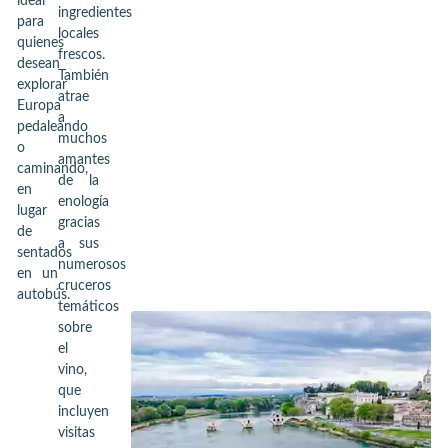
ideal
ingredientes
para
locales
quienes
frescos.
desean
También
explorar
atrae
Europa
a
pedaleando
muchos
o
amantes
caminando,
de la
en
enología
lugar
gracias
de
a sus
sentados
numerosos
en un
cruceros
autobús.
temáticos
sobre
el
vino,
que
incluyen
visitas