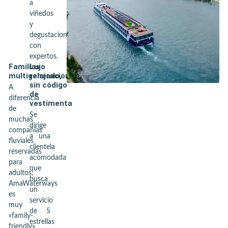
a
viñedos
y
degustaciones
con
expertos.
Familias
Lujo
multigeneracionales
relajado,
sin código
A
de
diferencia
vestimenta
de
Se
muchas
dirige
compañías
a una
fluviales
clientela
reservadas
acomodada
para
que
adultos,
busca
AmaWaterways
un
es
servicio
muy
de 5
«family-
estrellas
friendly».