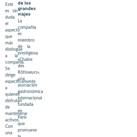
de los
Este
grandes
es sin
viajes
duda
La
el
compañía
aspecto
es
que
miembro
más
de la
distingue
prestigiosa
a la
«Chaîne
compañía.
des
Se
Rôtisseurs»,
dirige
una
específicamente
asociación
a
gastronómica
quienes
internacional
disfrutan
fundada
de
en
mantenerse
París
activos.
que
Con
promueve
una
la