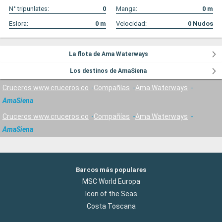
N° tripunlates:
0
Manga:
0
m
Eslora:
0
m
Velocidad:
0
Nudos
La flota de Ama Waterways
Los destinos de AmaSiena
Cruceros www.cruceros.co
Compañías
Ama Waterways
AmaSiena
Cruceros www.cruceros.co
Compañías
Ama Waterways
AmaSiena
Barcos más populares
MSC World Europa
Icon of the Seas
Costa Toscana