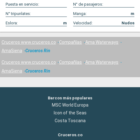
Puesta en servicio:
N° de pasajeros:
N° tripunlates:
Manga:
m
Eslora:
m
Velocidad:
Nudos
Cruceros www.cruceros.co
Compañías
Ama Waterways
AmaSiena
Cruceros Rin
Cruceros www.cruceros.co
Compañías
Ama Waterways
AmaSiena
Cruceros Rin
Barcos más populares
MSC World Europa
Icon of the Seas
Costa Toscana
Cruceros.co