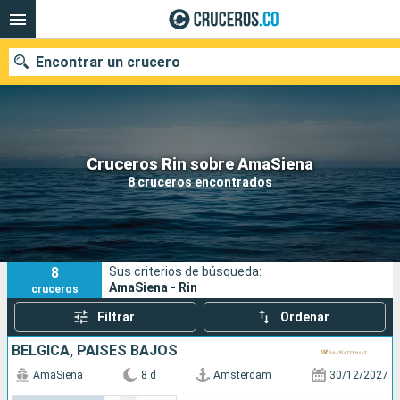
Encontrar un crucero
Cruceros Rin sobre AmaSiena
Fecha de salida
8 cruceros encontrados
Buscar
8
Sus criterios de búsqueda:
AmaSiena - Rin
cruceros
Filtrar
Ordenar
BÉLGICA, PAISES BAJOS
AmaSiena
8 d
Amsterdam
30/12/2027