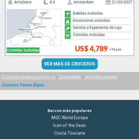
AmaSiena
8 d
Amsterdam
21/03/2027
Bebidas incluidas
Excursiones incluidas
Servicio y Experiencia de Lujo
Comidas incluidas
US$ 4,789
+Tasas
Comidas incluidas
VER MÁS DE CRUCEROS
Cruceros www.cruceros.co
Compañías
Ama Waterways
Cruceros Paises Bajos
Barcos más populares
MSC World Europa
Icon of the Seas
Costa Toscana