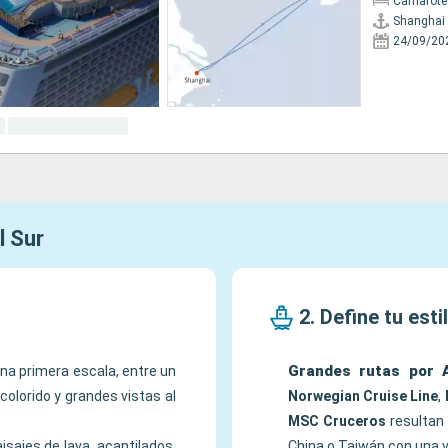
Camarote
Shanghai
24/09/20
l Sur
2. Define tu esti
Grandes rutas por 
a primera escala, entre un
colorido y grandes vistas al
Norwegian Cruise Line
,
MSC Cruceros
resultan 
aisajes de lava, acantilados,
China o Taiwán con una 