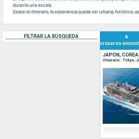
durante una escala.
Según el itinerario, la experiencia puede ser urbana, histórica,
Sokcho como puertas de entrada a atmósferas muy diferentes
FILTRAR LA BÚSQUEDA
6
cruceros
encont
JAPÓN, COREA
Itinerario : Tokyo, 