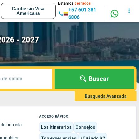
Estamos
cerrados
Caribe sin Visa
+57 601 381
Americana
6806
2026 - 2027
Buscar
 de salida
Búsqueda Avanzada
ACCESO RÁPIDO
de una isla
Los itinerarios
Consejos
agradables
Top experiencias
¿Cuándo ir?