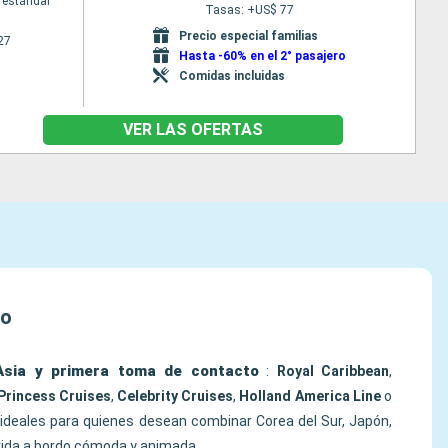
 estándar
Tasas: +US$ 77
Precio especial familias
27
Hasta -60% en el 2° pasajero
Comidas incluidas
VER LAS OFERTAS
lo
Asia y primera toma de contacto
:
Royal Caribbean
,
Princess Cruises
,
Celebrity Cruises
,
Holland America Line
o
ideales para quienes desean combinar Corea del Sur, Japón,
vida a bordo cómoda y animada.