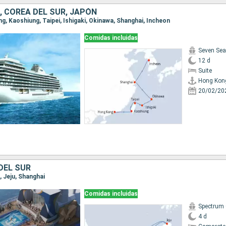
, COREA DEL SUR, JAPÓN
ng, Kaoshiung, Taipei, Ishigaki, Okinawa, Shanghai, Incheon
Comidas incluidas
Seven Sea
12 d
Suite
Hong Kon
20/02/20
DEL SUR
, Jeju, Shanghai
Comidas incluidas
Spectrum 
4 d