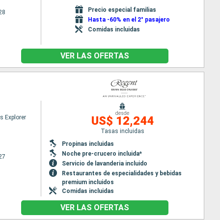
Precio especial familias
28
Hasta -60% en el 2° pasajero
Comidas incluidas
VER LAS OFERTAS
desde
s Explorer
US$ 12,244
Tasas incluidas
Propinas incluidas
Noche pre-crucero incluida*
27
Servicio de lavanderia incluido
Restaurantes de especialidades y bebidas
premium incluidos
Comidas incluidas
VER LAS OFERTAS