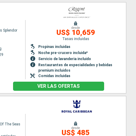
desde
s Splendor
US$ 10,659
Tasas incluidas
Propinas incluidas
g
Noche pre-crucero incluida*
29
Servicio de lavanderia incluido
Restaurantes de especialidades y bebidas
premium incluidos
Comidas incluidas
VER LAS OFERTAS
Of The Seas
desde
US$ 485