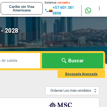
Estamos
cerrados
Caribe sin Visa
+57 601 381
Americana
6806
 - 2028
Buscar
 de salida
Búsqueda Avanzada
Ordenar Los más vendidos