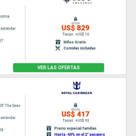
issima
desde
US$ 829
 estándar
Tasas: +US$ 10
27
Niños Gratis
Comidas incluidas
VER LAS OFERTAS
Of The Seas
desde
US$ 417
 estándar
Tasas: +US$ 92
Precio especial familias
28
Hasta -60% en el 2° pasajero