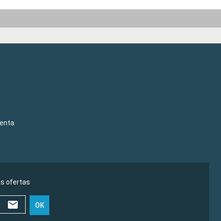
venta
as ofertas
OK