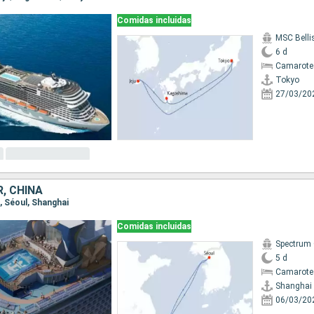
Comidas incluidas
MSC Bell
6 d
Camarote
Tokyo
27/03/20
, CHINA
i, Séoul, Shanghai
Comidas incluidas
Spectrum 
5 d
Camarote
Shanghai
06/03/20