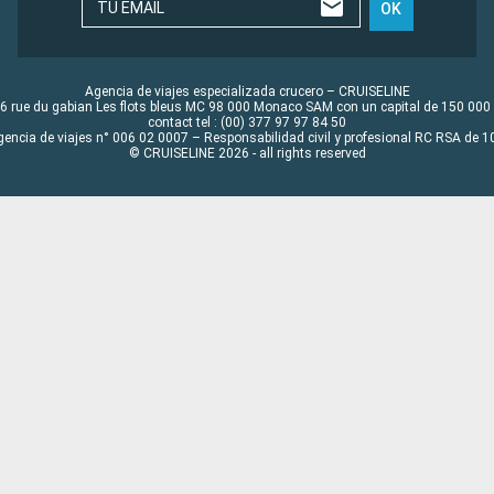
TU EMAIL
OK
Agencia de viajes especializada crucero – CRUISELINE
6 rue du gabian Les flots bleus MC 98 000 Monaco SAM con un capital de 150 000
contact tel : (00) 377 97 97 84 50
gencia de viajes n° 006 02 0007 – Responsabilidad civil y profesional RC RSA de
© CRUISELINE 2026 - all rights reserved