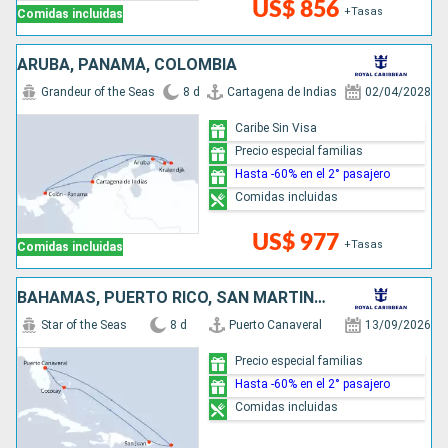
US$ 856
+Tasas
Comidas incluidas
ARUBA, PANAMÁ, COLOMBIA
Grandeur of the Seas
8 d
Cartagena de Indias
02/04/2028
Caribe Sin Visa
Precio especial familias
Hasta -60% en el 2° pasajero
Comidas incluidas
US$ 977
+Tasas
Comidas incluidas
BAHAMAS, PUERTO RICO, SAN MARTÍN, ESTADOS UNIDOS
Star of the Seas
8 d
Puerto Canaveral
13/09/2026
Precio especial familias
Hasta -60% en el 2° pasajero
Comidas incluidas