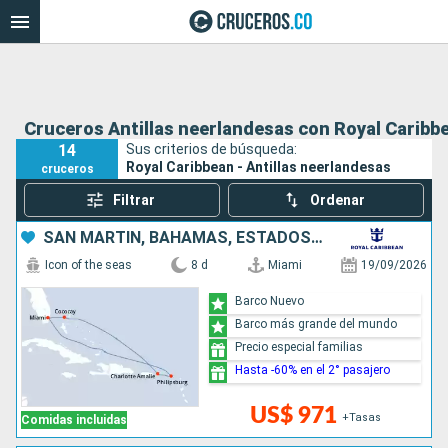
Cruceros Antillas neerlandesas con Royal Caribb
14
Sus criterios de búsqueda:
Royal Caribbean - Antillas neerlandesas
cruceros
Filtrar
Ordenar
SAN MARTÍN, BAHAMAS, ESTADOS UNIDOS
Icon of the seas
8 d
Miami
19/09/2026
Barco Nuevo
Barco más grande del mundo
Precio especial familias
Hasta -60% en el 2° pasajero
US$ 971
+Tasas
Comidas incluidas