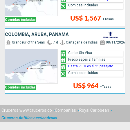
Comidas incluidas
US$ 1,567
+Tasas
Comidas incluidas
COLOMBIA, ARUBA, PANAMÁ
Grandeur of the Seas
7 d
Cartagena de Indias
08/11/2026
Caribe Sin Visa
Precio especial familias
Hasta -60% en el 2° pasajero
Comidas incluidas
US$ 964
+Tasas
Comidas incluidas
Cruceros www.cruceros.co
Compañías
Royal Caribbean
Cruceros Antillas neerlandesas