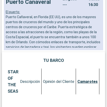
Puerto Canaveral
---
16:30
El puerto:
C
Puerto Cañaveral, en Florida (EE UU), es uno de los mayores
C
puertos de cruceros del mundo y uno de los principales
a
centros de cruceros por el Caribe. Puerta estratégica de
s
acceso a las atracciones de la región, como las playas de la
a
Costa Espacial, el puerto se encuentra también a unos 100
c
km de Orlando. Con cómodos enlaces de transporte, incluidos
p
servicios de lanzadera y taxi, los visitantes pueden explorar
p
fácilmente las numerosas atracciones de la Costa Espacial,
t
así como los famosos parques temáticos de Orlando.
TU BARCO
Qué visitar en Puerto Cañaveral y sus alrededores
STAR
Puerto Cañaveral ofrece rápido acceso a una gran variedad de
experiencias, desde tranquilas playas a aventuras espaciales.
OF
Descripción
Opinión del Cliente
Camarotes
El cercano Complejo de Visitantes del Centro Espacial
THE
Kennedy es un destino obligado para cualquier persona
SEAS
interesada en el espacio y la astronomía. Las playas de la
Costa Espacial, como Cocoa Beach, son perfectas para
relajarse, practicar deportes acuáticos o simplemente