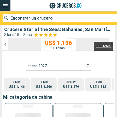
Encontrar un crucero
Crucero Star of the Seas: Bahamas, San Martín, Estados Unidos salida desde Puerto Canaveral
Star of the Seas
US$ 1,136
+ 80 fotos
Nuestros destinos
+ Tasas
Fecha de salida
enero 2027
Puertos
Compañías
1 Nov
15 Nov
29 Nov
13 Dic
Buscar
US$ 1,146
US$ 1,246
US$ 1,479
US$ 1,312
Mi categoría de cabina