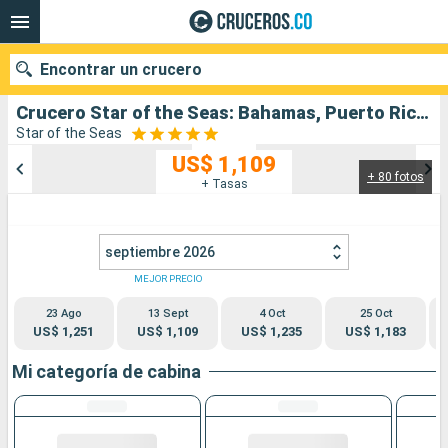
Encontrar un crucero
Crucero Star of the Seas: Bahamas, Puerto Rico, San Martín, Estados Unidos salida desde Puerto Canaveral
Star of the Seas
US$ 1,109
+ 80 fotos
Nuestros destinos
+ Tasas
Fecha de salida
septiembre 2026
Puertos
Compañías
MEJOR PRECIO
23 Ago
13 Sept
4 Oct
25 Oct
Buscar
US$ 1,251
US$ 1,109
US$ 1,235
US$ 1,183
Mi categoría de cabina