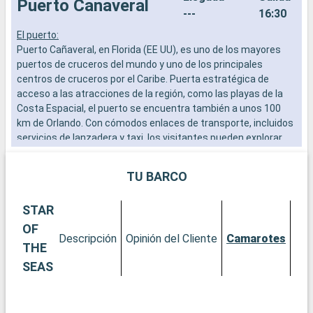
Puerto Canaveral
---
16:30
El puerto:
C
Puerto Cañaveral, en Florida (EE UU), es uno de los mayores
C
puertos de cruceros del mundo y uno de los principales
a
centros de cruceros por el Caribe. Puerta estratégica de
s
acceso a las atracciones de la región, como las playas de la
a
Costa Espacial, el puerto se encuentra también a unos 100
c
km de Orlando. Con cómodos enlaces de transporte, incluidos
p
servicios de lanzadera y taxi, los visitantes pueden explorar
p
fácilmente las numerosas atracciones de la Costa Espacial,
t
así como los famosos parques temáticos de Orlando.
TU BARCO
Qué visitar en Puerto Cañaveral y sus alrededores
STAR
Puerto Cañaveral ofrece rápido acceso a una gran variedad de
experiencias, desde tranquilas playas a aventuras espaciales.
OF
Descripción
Opinión del Cliente
Camarotes
El cercano Complejo de Visitantes del Centro Espacial
THE
Kennedy es un destino obligado para cualquier persona
SEAS
interesada en el espacio y la astronomía. Las playas de la
Costa Espacial, como Cocoa Beach, son perfectas para
relajarse, practicar deportes acuáticos o simplemente