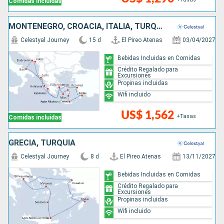
Comidas incluidas
MONTENEGRO, CROACIA, ITALIA, TURQUÍA, GRECIA
Celestyal Journey
15 d
El Pireo Atenas
03/04/2027
Bebidas Incluidas en Comidas
Crédito Regalado para
Excursiones
Propinas incluidas
Wifi incluido
US$ 1,562
+Tasas
Comidas incluidas
GRECIA, TURQUÍA
Celestyal Journey
8 d
El Pireo Atenas
13/11/2027
Bebidas Incluidas en Comidas
Crédito Regalado para
Excursiones
Propinas incluidas
Wifi incluido