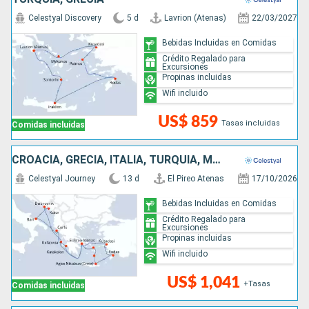
Celestyal Discovery
5 d
Lavrion (Atenas)
22/03/2027
Bebidas Incluidas en Comidas
Crédito Regalado para
Excursiones
Propinas incluidas
Wifi incluido
US$ 859
Tasas incluidas
Comidas incluidas
CROACIA, GRECIA, ITALIA, TURQUÍA, MONTENEGRO
Celestyal Journey
13 d
El Pireo Atenas
17/10/2026
Bebidas Incluidas en Comidas
Crédito Regalado para
Excursiones
Propinas incluidas
Wifi incluido
US$ 1,041
+Tasas
Comidas incluidas