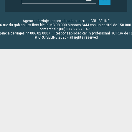
Agencia de viajes especializada crucero – CRUISELINE
6 rue du gabian Les flots bleus MC 98 000 Monaco SAM con un capital de 150 000
contact tel : (00) 377 97 97 84 50
gencia de viajes n° 006 02 0007 – Responsabilidad civil y profesional RC RSA de
© CRUISELINE 2026 - all rights reserved