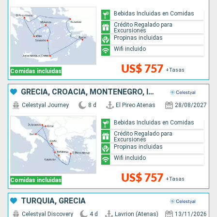
Bebidas Incluidas en Comidas
Crédito Regalado para
Excursiones
Propinas incluidas
Wifi incluido
US$ 757
+Tasas
Comidas incluidas
GRECIA, CROACIA, MONTENEGRO, ITALIA
Celestyal Journey
8 d
El Pireo Atenas
28/08/2027
Bebidas Incluidas en Comidas
Crédito Regalado para
Excursiones
Propinas incluidas
Wifi incluido
US$ 757
+Tasas
Comidas incluidas
TURQUÍA, GRECIA
Celestyal Discovery
4 d
Lavrion (Atenas)
13/11/2026