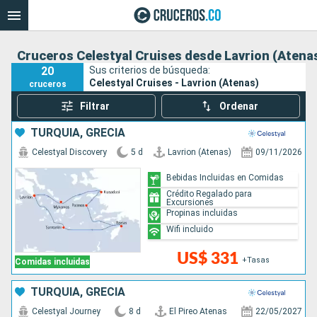
Cruceros Celestyal Cruises desde Lavrion (Atena
20
Sus criterios de búsqueda:
Celestyal Cruises - Lavrion (Atenas)
cruceros
Filtrar
Ordenar
TURQUÍA, GRECIA
Celestyal Discovery
5 d
Lavrion (Atenas)
09/11/2026
Bebidas Incluidas en Comidas
Crédito Regalado para
Excursiones
Propinas incluidas
Wifi incluido
US$ 331
+Tasas
Comidas incluidas
TURQUÍA, GRECIA
Celestyal Journey
8 d
El Pireo Atenas
22/05/2027