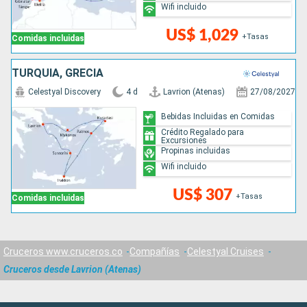
Wifi incluido
US$ 1,029
+Tasas
Comidas incluidas
TURQUÍA, GRECIA
Celestyal Discovery
4 d
Lavrion (Atenas)
27/08/2027
Bebidas Incluidas en Comidas
Crédito Regalado para
Excursiones
Propinas incluidas
Wifi incluido
US$ 307
+Tasas
Comidas incluidas
Cruceros www.cruceros.co
Compañías
Celestyal Cruises
Cruceros desde Lavrion (Atenas)