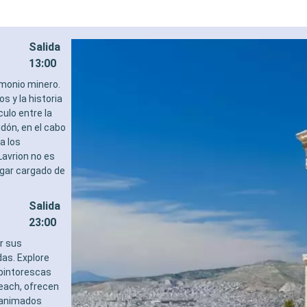
Salida
13:00
imonio minero.
 y la historia
culo entre la
idón, en el cabo
a los
Lavrion no es
ugar cargado de
Salida
23:00
r sus
as. Explore
 pintorescas
each, ofrecen
a animados