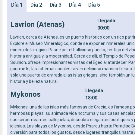
Día 1
Día 2
Día 3
Día 4
Día 5
Llegada
Lavrion (Atenas)
00:00
Lavrion, cerca de Atenas, es un puerto histórico con un rico patr
Explore el Museo Mineralógico, donde se exponen minerales únicos
minera de la región. Pasee por el bullicioso puerto, testigo del vín
historia antigua y la modernidad. Cerca de allí, el Templo de Pose
Sounion, ofrece impresionantes vistas del Egeo al atardecer. Par
gourmets, las tabernas locales sirven delicioso marisco fresco. 
sólo una puerta de entrada a las islas griegas, sino también un l
historia y belleza natural.
Llegada
Mykonos
18:00
Mykonos, una de las islas más famosas de Grecia, es famosa po
hermosas playas, su animada vida nocturna y sus casas encalad
sus serpenteantes callejuelas, descubra elegantes boutiques y
iglesias. Las playas de Mykonos, desde Psarou hasta Paradise B
diversión para todos los gustos, desde lugares tranquilos hast