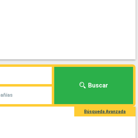
Buscar
añías
Búsqueda Avanzada