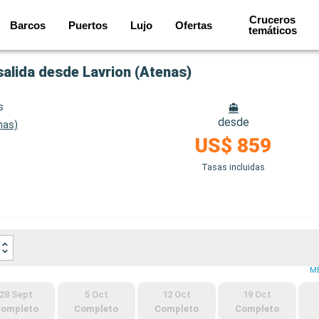
Cruceros
Barcos
Puertos
Lujo
Ofertas
temáticos
salida desde Lavrion (Atenas)
s
desde
nas)
US$ 859
Tasas incluidas
M
28 Sept
5 Oct
12 Oct
19 Oct
ompleto
Completo
Completo
Completo