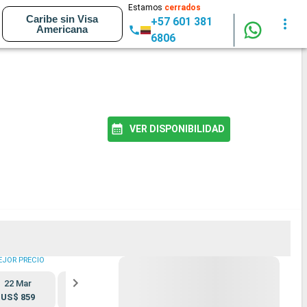
Estamos
cerrados
Caribe sin Visa
+57 601 381
Americana
6806
VER DISPONIBILIDAD
EJOR PRECIO
22 Mar
5 Abr
12 Abr
19 Abr
US$ 859
Completo
Completo
Completo