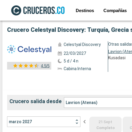
Destinos
Compañías
Ver las 14 fotos siguientes
Crucero Celestyal Discovery: Turquía, Grecia 
Otras salida
Celestyal Discovery
Lavrion (Ate
22/03/2027
Kusadasi
5 d / 4 n
4.5/5
Cabina Interna
Crucero salida desde
Lavrion (Atenas)
marzo 2027
21 Sept
Completo
C