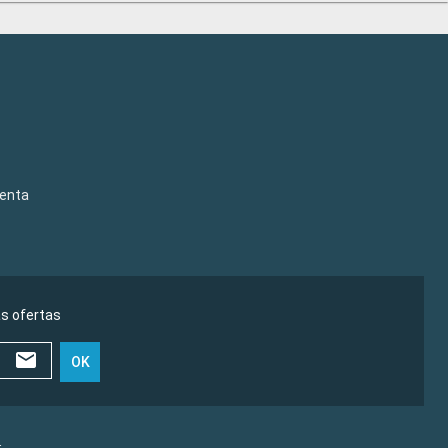
venta
as ofertas
OK