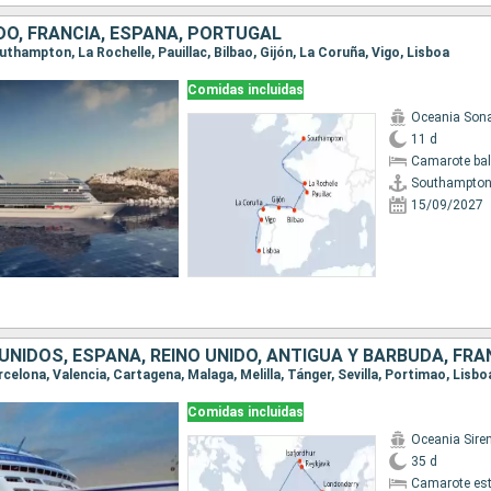
DO, FRANCIA, ESPAÑA, PORTUGAL
outhampton, La Rochelle, Pauillac, Bilbao, Gijón, La Coruña, Vigo, Lisboa
Comidas incluidas
Oceania Son
11 d
Camarote ba
Southampto
15/09/2027
Comidas incluidas
Oceania Sire
35 d
Camarote es