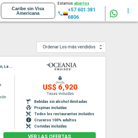
Estamos
abiertos
Caribe sin Visa
+57 601 381
Americana
6806
Ordenar Los más vendidos
Itinerario : Southampton, Le Havre, Puerto de San Pedro, La Rochelle, Burdeos, Bilbao, Gijón, La Coruña, Southampton
desde
a
US$ 6,920
Tasas incluidas
lcón
Bebidas sin alcohol ilimitadas
n
Propinas incluidas
Todos los restaurantes incluidos
Cruceros 100% adultos
Comidas incluidas
VER LAS OFERTAS