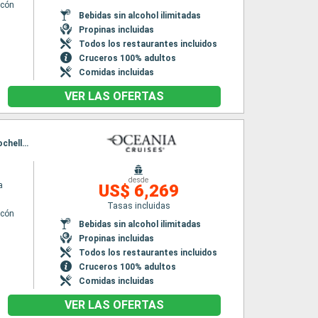
lcón
Bebidas sin alcohol ilimitadas
Propinas incluidas
Todos los restaurantes incluidos
Cruceros 100% adultos
Comidas incluidas
VER LAS OFERTAS
Itinerario : Barcelona, Alicante, Almeria, Lisboa, Oporto, La Coruña, Bilbao, Le Verdon, La Rochelle, Le Havre, Southampton
desde
a
US$ 6,269
Tasas incluidas
lcón
Bebidas sin alcohol ilimitadas
Propinas incluidas
Todos los restaurantes incluidos
Cruceros 100% adultos
Comidas incluidas
VER LAS OFERTAS