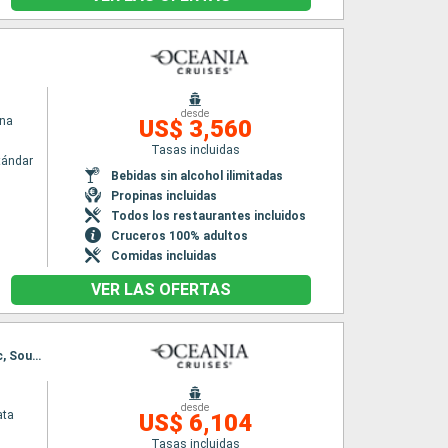
desde
ina
US$ 3,560
Tasas incluidas
tándar
Bebidas sin alcohol ilimitadas
n
Propinas incluidas
Todos los restaurantes incluidos
Cruceros 100% adultos
Comidas incluidas
VER LAS OFERTAS
Itinerario : Barcelona, Palma de Mallorca, Sevilla, Lisboa, Oporto, La Coruña, Bilbao, Pauillac, Southampton
desde
ata
US$ 6,104
Tasas incluidas