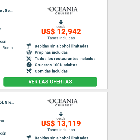
Itinerario : Civitavecchia - Roma, Sorrento, Catania, La Valetta, Tunez, Cagliari, Cinqueterre , Genova, Niza, Marsella, Palamos, Palma de Mallorca, Barcelona, Alicante, Almeria, Lisboa, Oporto, La Coruña, Bilbao, Le Verdon, La Rochelle, Le Havre, Southampton
desde
a
US$ 12,942
Tasas incluidas
lcón
Bebidas sin alcohol ilimitadas
a - Roma
Propinas incluidas
Todos los restaurantes incluidos
Cruceros 100% adultos
Comidas incluidas
VER LAS OFERTAS
Itinerario : Southampton, Londres, Queensferry, Aberdeen, Invergordon, Stornoway, Ullapool, Greencastle, Glasgow, Douglas, Belfast, Dun Laoghaire, Cork, Le Verdon, Burdeos, Biarritz, Gijón, La Coruña, Oporto, Lisboa
desde
ina
US$ 13,119
Tasas incluidas
lcón
Bebidas sin alcohol ilimitadas
n