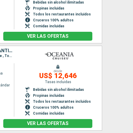
Bebidas sin alcohol ilimitadas
Propinas incluidas
Todos los restaurantes incluidos
Cruceros 100% adultos
Comidas incluidas
VER LAS OFERTAS
ESPAÑA, ESTADOS UNIDOS, CROACIA, IRLANDA, PORTUGAL, ITALIA, ANTIGUA Y BARBUDA, ISLANDIA, REINO UNIDO, FRANCIA, CANADÁ, GRECIA, MARRUECOS, MONTENEGRO
Itinerario : Venecia, Split, Kotor, Corfú, Messine, Salerno, Civitavecchia - Roma, Cinqueterre , Toulon, Barcelona, Valencia, Cartagena, Malaga, Melilla, Tánger, Sevilla, Portimao, Lisboa, Oporto, Vigo, La Coruña, Bilbao, Biarritz, Le Verdon, Brest, Puerto de San Pedro, Southampton, Dun Laoghaire, Londonderry, Reykjavik, Isafjordhur, Saint John's, Saint Pierre y Miquelon, Sidney, Halifax, Nueva York
desde
na
US$ 12,646
Tasas incluidas
tándar
Bebidas sin alcohol ilimitadas
Propinas incluidas
Todos los restaurantes incluidos
Cruceros 100% adultos
Comidas incluidas
VER LAS OFERTAS