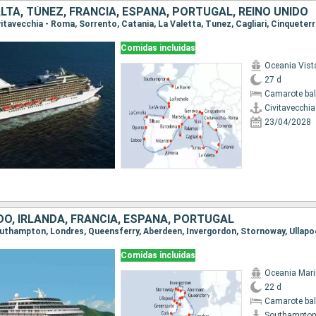
ALTA, TÚNEZ, FRANCIA, ESPAÑA, PORTUGAL, REINO UNIDO
Comidas incluidas
Oceania Vist
27 d
Camarote ba
Civitavecchi
23/04/2028
DO, IRLANDA, FRANCIA, ESPAÑA, PORTUGAL
Comidas incluidas
Oceania Mar
22 d
Camarote ba
Southampto