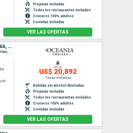
Propinas incluidas
Todos los restaurantes incluidos
Cruceros 100% adultos
Comidas incluidas
VER LAS OFERTAS
REINO UNIDO, FRANCIA, PORTUGAL, ESPAÑA, ITALIA, CROACIA, ALBANIA, GRECIA, TURQUÍA
Itinerario : Southampton, La Rochelle, Pauillac, Bilbao, Gijón, La Coruña, Vigo, Lisboa, Portimao, Malaga, Alicante, Barcelona, Marsella, Pisa/Florencia (Livorno), Salerno, Catania, Corfú, Trieste, Rijeka, Hvar, Saranda, Argostoli, Chania, Mykonos, El Pireo Atenas, Paros, Heraklion, Rodas, Patmos, Izmir, Estambul
desde
ata
US$ 20,892
Tasas incluidas
lcón
Bebidas sin alcohol ilimitadas
n
Propinas incluidas
Todos los restaurantes incluidos
Cruceros 100% adultos
Comidas incluidas
VER LAS OFERTAS