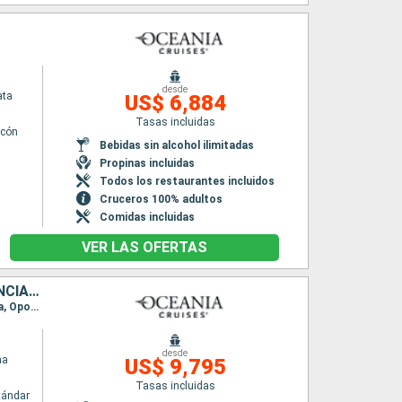
desde
ata
US$ 6,884
Tasas incluidas
lcón
Bebidas sin alcohol ilimitadas
n
Propinas incluidas
Todos los restaurantes incluidos
Cruceros 100% adultos
Comidas incluidas
VER LAS OFERTAS
ESTADOS UNIDOS, ESPAÑA, REINO UNIDO, ANTIGUA Y BARBUDA, FRANCIA, PORTUGAL, ISLANDIA, CANADÁ, MARRUECOS, IRLANDA
Itinerario : Barcelona, Valencia, Cartagena, Malaga, Melilla, Tánger, Sevilla, Portimao, Lisboa, Oporto, Vigo, La Coruña, Bilbao, Biarritz, Le Verdon, Brest, Puerto de San Pedro, Southampton, Dun Laoghaire, Londonderry, Reykjavik, Isafjordhur, Saint John's, Saint Pierre y Miquelon, Sidney, Halifax, Nueva York
desde
na
US$ 9,795
Tasas incluidas
tándar