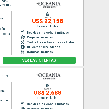
ITALIA, PORTUGAL, ESPAÑA, FRANCIA, BÉLGICA, PAISES BAJOS, AUSTRALIA, REINO UNIDO, NORUEGA, DINAMARCA, ALEMANIA, POLONIA, LITUANIA, LETONIA, ESTONIA, SUECIA
Itinerario : Civitavecchia - Roma, Pisa/Florencia (Livorno), Villefranche, Palamos, Barcelona, Palma de Mallorca, Malaga, Gibraltar, Portimao, Lisboa, Vigo, La Coruña, Gijón, Bilbao, Pauillac, La Rochelle, Le Havre, Zeebrugge, Ijmuiden, Newcastle, Edimbourg, Aberdeen, Fowey, Lerwick, Bergen, Haugesund, Mandal, Oslo, Copenhague, Arhus, Warnemunde, Ronne, Gdansk, Klaipeda, Riga, Visby, Tallin, Estocolmo
desde
ata
US$ 22,158
Tasas incluidas
lcón
Bebidas sin alcohol ilimitadas
a - Roma
Propinas incluidas
Todos los restaurantes incluidos
Cruceros 100% adultos
Comidas incluidas
VER LAS OFERTAS
Itinerario : Lisboa, Oporto, La Coruña, Bilbao, Biarritz, Burdeos, St. Malo, Puerto de San Pedro, Southampton
desde
gnia
US$ 2,688
Tasas incluidas
tándar
Bebidas sin alcohol ilimitadas
Propinas incluidas