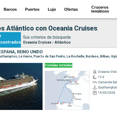
Cruceros
Barcos
Puertos
Lujo
Ofertas
temáticos
s Atlántico con Oceania Cruises
7
Sus criterios de búsqueda:
ncontrados
Oceania Cruises - Atlántico
ESPAÑA, REINO UNIDO
Comidas incluidas
Oceania Vist
13 d
Camarote ba
Southampto
19/05/2028