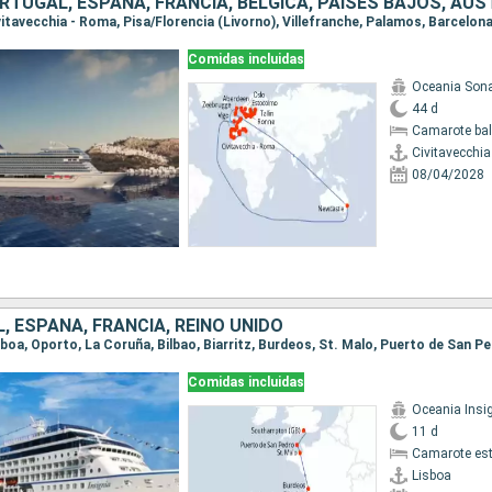
Comidas incluidas
Oceania Son
44 d
Camarote ba
Civitavecchi
08/04/2028
 ESPAÑA, FRANCIA, REINO UNIDO
Comidas incluidas
Oceania Insi
11 d
Camarote es
Lisboa