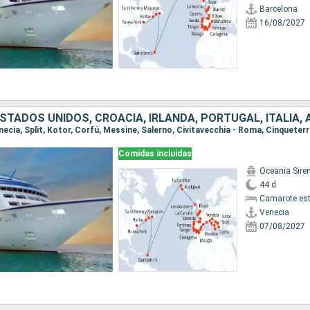
Barcelona
16/08/2027
Comidas incluidas
Oceania Sire
44 d
Camarote es
Venecia
07/08/2027