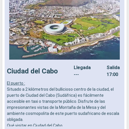
Llegada
Salida
Ciudad del Cabo
---
17:00
El puerto :
L
Situado a 2 kilómetros del bullicioso centro de la ciudad, el
a
puerto de Ciudad del Cabo (Sudáfrica) es fácilmente
b
accesible en taxi o transporte público. Disfrute de las
s
impresionantes vistas de la Montaña de la Mesa y del
e
ambiente cosmopolita de este puerto sudafricano de escala
obligada.
Qué visitar en Ciudad del Cabo