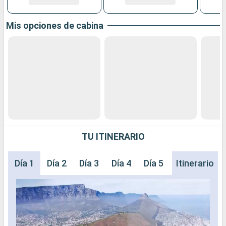
Mis opciones de cabina
TU ITINERARIO
Día 1
Día 2
Día 3
Día 4
Día 5
Día 6
Itinerario
Día 