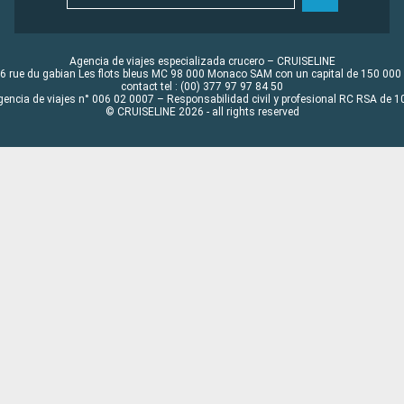
Agencia de viajes especializada crucero – CRUISELINE
6 rue du gabian Les flots bleus MC 98 000 Monaco SAM con un capital de 150 000
contact tel : (00) 377 97 97 84 50
gencia de viajes n° 006 02 0007 – Responsabilidad civil y profesional RC RSA de
© CRUISELINE 2026 - all rights reserved