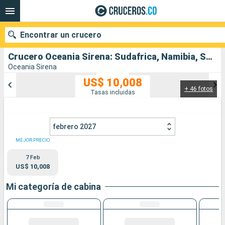
Encontrar un crucero
Crucero Oceania Sirena: Sudafrica, Namibia, Sao Tomé et Principe, Togo, Ghana, Costa de Marfil, Reino Unido, Senegal, Cabo Verde, Marruecos, Portugal salida desde Ciudad del Cabo
Oceania Sirena
US$ 10,008
+ 46 fotos
Nuestros destinos
Tasas incluidas
Fecha de salida
febrero 2027
Puertos
Compañías
MEJOR PRECIO
7 Feb
Buscar
US$ 10,008
Mi categoría de cabina