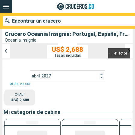
Encontrar un crucero
Crucero Oceania Insignia: Portugal, España, Francia, Reino Unido salida desde Lisboa
Oceania Insignia
US$ 2,688
+ 41 fotos
Nuestros destinos
Tasas incluidas
Fecha de salida
abril 2027
Puertos
Compañías
MEJOR PRECIO
24 Abr
Buscar
US$ 2,688
Mi categoría de cabina