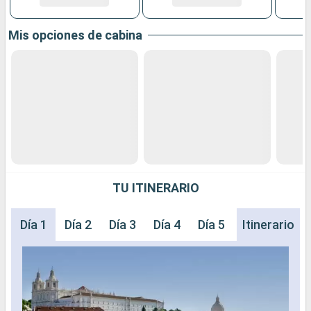
Mis opciones de cabina
TU ITINERARIO
Día 1
Día 2
Día 3
Día 4
Día 5
Día 6
Itinerario
Día 