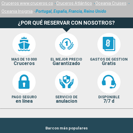
Cruceros www.cruceros.co
Cruceros Atlántico
Oceania Cruises
Oceania Insignia
Portugal, España, Francia, Reino Unido
¿POR QUÉ RESERVAR CON NOSOTROS?
MAS DE 10 000
EL MEJOR PRECIO
GASTOS DE GESTION
Cruceros
Garantizado
Gratis
PAGO SEGURO
SERVICIO DE
DISPONIBLE
en línea
anulacion
7/7 d
Barcos más populares