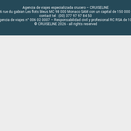
Agencia de viajes especializada crucero – CRUISELINE
6 rue du gabian Les flots bleus MC 98 000 Monaco SAM con un capital de 150 000
contact tel : (00) 377 97 97 84 50
gencia de viajes n° 006 02 0007 – Responsabilidad civil y profesional RC RSA de
© CRUISELINE 2026 - all rights reserved