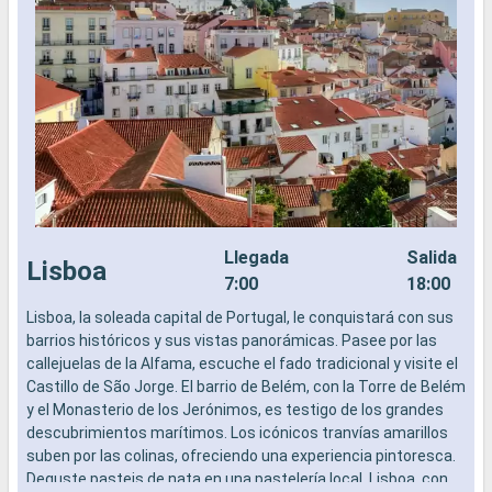
Llegada
Salida
Lisboa
7:00
18:00
Lisboa, la soleada capital de Portugal, le conquistará con sus
E
barrios históricos y sus vistas panorámicas. Pasee por las
E
callejuelas de la Alfama, escuche el fado tradicional y visite el
n
Castillo de São Jorge. El barrio de Belém, con la Torre de Belém
c
y el Monasterio de los Jerónimos, es testigo de los grandes
m
descubrimientos marítimos. Los icónicos tranvías amarillos
O
suben por las colinas, ofreciendo una experiencia pintoresca.
Deguste pasteis de nata en una pastelería local. Lisboa, con
¿