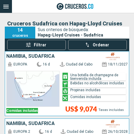
Cruceros Sudafrica con Hapag-Lloyd Cruises
14
Sus criterios de búsqueda:
Hapag-Lloyd Cruises - Sudafrica
cruceros
Filtrar
Ordenar
NAMIBIA, SUDAFRICA
EUROPA
16 d
Ciudad del Cabo
18/11/2027
Una botella de champagne de
bienvenida incluida
Bebidas no alcohólicas incluidas
Propinas incluidas
Comidas incluidas
US$ 9,074
Tasas incluidas
Comidas incluidas
NAMIBIA, SUDAFRICA
EUROPA 2
16 d
Ciudad del Cabo
26/10/2028