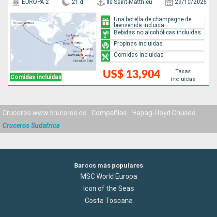
EUROPA 2
21 d
Île Saint-Matthieu
29/10/2026
Una botella de champagne de
bienvenida incluida
Bebidas no alcohólicas incluidas
Propinas incluidas
Comidas incluidas
Tasas
US$ 13,904
Comidas incluidas
incluidas
Cruceros www.cruceros.co
Compañías
Hapag-Lloyd Cruises
Cruceros Sudafrica
Barcos más populares
MSC World Europa
Icon of the Seas
Costa Toscana