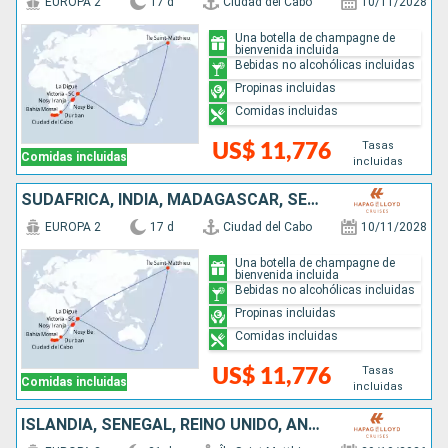
EUROPA 2
17 d
Ciudad del Cabo
10/11/2028
Una botella de champagne de
bienvenida incluida
Bebidas no alcohólicas incluidas
Propinas incluidas
Comidas incluidas
Tasas
US$ 11,776
Comidas incluidas
incluidas
SUDAFRICA, INDIA, MADAGASCAR, SEYCHELLES, ISLANDIA
EUROPA 2
17 d
Ciudad del Cabo
10/11/2028
Una botella de champagne de
bienvenida incluida
Bebidas no alcohólicas incluidas
Propinas incluidas
Comidas incluidas
Tasas
US$ 11,776
Comidas incluidas
incluidas
ISLANDIA, SENEGAL, REINO UNIDO, ANGOLA, NAMIBIA, SUDAFRICA