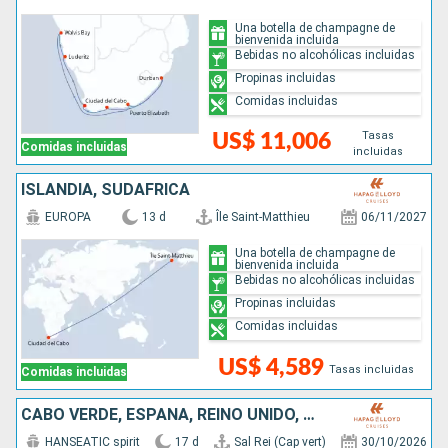
Una botella de champagne de
bienvenida incluida
Bebidas no alcohólicas incluidas
Propinas incluidas
Comidas incluidas
Tasas
US$ 11,006
Comidas incluidas
incluidas
ISLANDIA, SUDAFRICA
EUROPA
13 d
Île Saint-Matthieu
06/11/2027
Una botella de champagne de
bienvenida incluida
Bebidas no alcohólicas incluidas
Propinas incluidas
Comidas incluidas
US$ 4,589
Tasas incluidas
Comidas incluidas
CABO VERDE, ESPAÑA, REINO UNIDO, NAMIBIA, SUDAFRICA
HANSEATIC spirit
17 d
Sal Rei (Cap vert)
30/10/2026