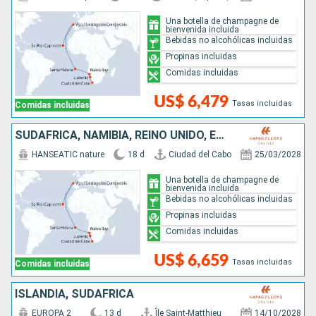
Una botella de champagne de
bienvenida incluida
Bebidas no alcohólicas incluidas
Propinas incluidas
Comidas incluidas
US$ 6,479
Tasas incluidas
Comidas incluidas
SUDAFRICA, NAMIBIA, REINO UNIDO, ESPAÑA, CABO VERDE
HANSEATIC nature
18 d
Ciudad del Cabo
25/03/2028
Una botella de champagne de
bienvenida incluida
Bebidas no alcohólicas incluidas
Propinas incluidas
Comidas incluidas
US$ 6,659
Tasas incluidas
Comidas incluidas
ISLANDIA, SUDAFRICA
EUROPA 2
13 d
Île Saint-Matthieu
14/10/2028