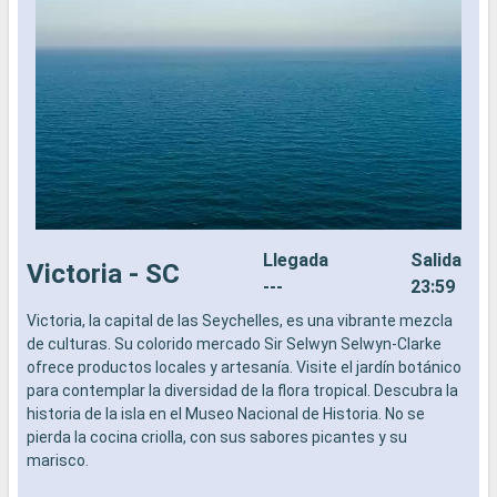
Llegada
Salida
Victoria - SC
---
23:59
Victoria, la capital de las Seychelles, es una vibrante mezcla
C
de culturas. Su colorido mercado Sir Selwyn Selwyn-Clarke
v
ofrece productos locales y artesanía. Visite el jardín botánico
e
para contemplar la diversidad de la flora tropical. Descubra la
e
historia de la isla en el Museo Nacional de Historia. No se
o
pierda la cocina criolla, con sus sabores picantes y su
p
marisco.
a
o