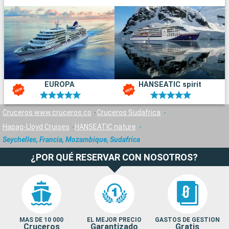
EUROPA
HANSEATIC spirit
Cruceros www.cruceros.co
Cruceros Sudafrica
Hapag-Lloyd Cruises
HANSEATIC nature
Seychelles, Francia, Mozambique, Sudafrica
¿POR QUÉ RESERVAR CON NOSOTROS?
MAS DE 10 000
EL MEJOR PRECIO
GASTOS DE GESTION
Cruceros
Garantizado
Gratis