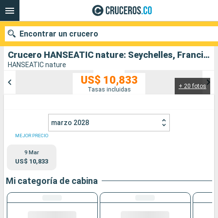
Encontrar un crucero
Crucero HANSEATIC nature: Seychelles, Francia, Mozambique, Sudafrica salida desde Victoria - SC
HANSEATIC nature
US$ 10,833
+ 20 fotos
Nuestros destinos
Tasas incluidas
Fecha de salida
marzo 2028
Puertos
Compañías
MEJOR PRECIO
9 Mar
Buscar
US$ 10,833
Mi categoría de cabina