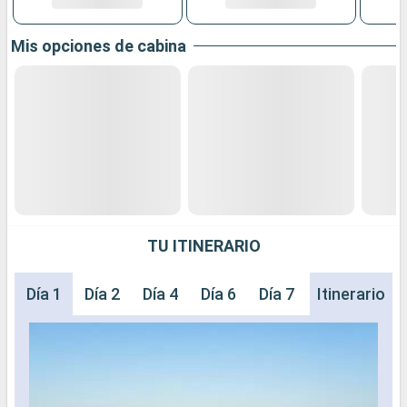
Mis opciones de cabina
TU ITINERARIO
Día 1
Día 2
Día 4
Día 6
Día 7
Día 8
Itinerario
Día 