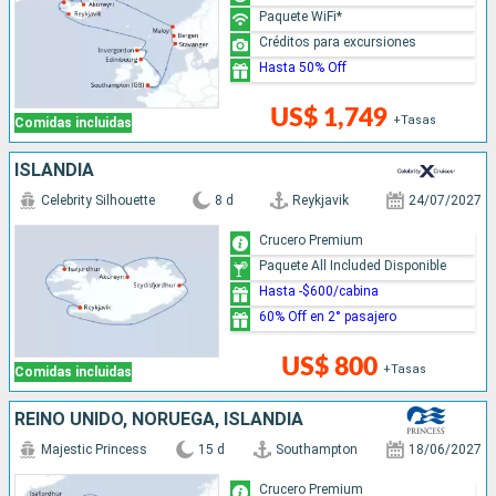
Paquete WiFi*
Créditos para excursiones
Hasta 50% Off
US$ 1,749
+Tasas
Comidas incluidas
ISLANDIA
Celebrity Silhouette
8 d
Reykjavik
24/07/2027
Crucero Premium
Paquete All Included Disponible
Hasta -$600/cabina
60% Off en 2° pasajero
US$ 800
+Tasas
Comidas incluidas
REINO UNIDO, NORUEGA, ISLANDIA
Majestic Princess
15 d
Southampton
18/06/2027
Crucero Premium