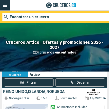
Encontrar un crucero
Cruceros Artico : Ofertas y promociones 2026 -
2027
Fecha de salida
224 cruceros encontrados
Buscar
224
Sus criterios de búsqueda:
Artico
cruceros
Filtrar
Ordenar
REINO UNIDO,ISLANDIA,NORUEGA
Norwegian Star
15 d
Southampton
13/09/2026
Animaciones Incluidas