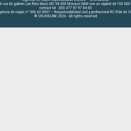
6 rue du gabian Les flots bleus MC 98 000 Monaco SAM con un capital de 150 000
contact tel : (00) 377 97 97 84 50
gencia de viajes n° 006 02 0007 – Responsabilidad civil y profesional RC RSA de
© CRUISELINE 2026 - all rights reserved