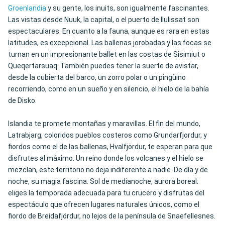
Groenlandia
y su gente, los inuits, son igualmente fascinantes.
Las vistas desde Nuuk, la capital, o el puerto de Ilulissat son
espectaculares. En cuanto a la fauna, aunque es rara en estas
latitudes, es excepcional. Las ballenas jorobadas y las focas se
turnan en un impresionante ballet en las costas de Sisimiut o
Queqertarsuaq. También puedes tener la suerte de avistar,
desde la cubierta del barco, un zorro polar o un pingüino
recorriendo, como en un sueño y en silencio, el hielo de la bahía
de Disko.
Islandia te promete montañas y maravillas. El fin del mundo,
Latrabjarg, coloridos pueblos costeros como Grundarfjordur, y
fiordos como el de las ballenas, Hvalfjördur, te esperan para que
disfrutes al máximo. Un reino donde los volcanes y el hielo se
mezclan, este territorio no deja indiferente a nadie. De día y de
noche, su magia fascina. Sol de medianoche, aurora boreal:
eliges la temporada adecuada para tu crucero y disfrutas del
espectáculo que ofrecen lugares naturales únicos, como el
fiordo de Breidafjördur, no lejos de la península de Snaefellesnes.