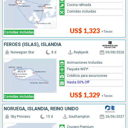
Cocina refinada
Comidas incluidas
US$ 1,323
+Tasas
Comidas incluidas
FÉROES (ISLAS), ISLANDIA
Norwegian Star
8 d
Reykjavik
09/08/2026
Animaciones Incluidas
Paquete WiFi*
Créditos para excursiones
Hasta 50% Off
US$ 1,329
+Tasas
Comidas incluidas
NORUEGA, ISLANDIA, REINO UNIDO
Sky Princess
15 d
Southampton
26/06/2027
Crucero Premium