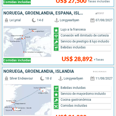
US$ 27,500
Tasas incluidas
Comidas incluidas
NORUEGA, GROENLANDIA, ESPAÑA, ISLANDIA
Le Lyrial
14 d
Longyearbyen
07/08/2027
Lujo a la francesa
Conexión wifi ilimitado de cortesía
Servicio de prestigio & lujo incluido
Bebidas incluidas
US$ 28,892
+Tasas
Comidas incluidas
NORUEGA, GROENLANDIA, ISLANDIA
Silver Endeavour
18 d
Longyearbyen
11/08/2027
Bebidas incluidas
Servicio de mayordomo incluido
Cocina gastronómica
Comidas incluidas