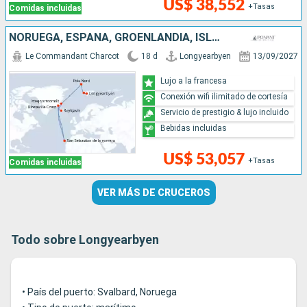
US$ 38,552
+Tasas
Comidas incluidas
NORUEGA, ESPAÑA, GROENLANDIA, ISLANDIA
Le Commandant Charcot
18 d
Longyearbyen
13/09/2027
Lujo a la francesa
Conexión wifi ilimitado de cortesía
Servicio de prestigio & lujo incluido
Bebidas incluidas
US$ 53,057
+Tasas
Comidas incluidas
VER MÁS DE CRUCEROS
Todo sobre Longyearbyen
• País del puerto: Svalbard, Noruega