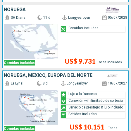
NORUEGA
SH Diana
11 d
Longyearbyen
05/07/2028
Comidas incluidas
US$ 9,731
Tasas incluidas
Comidas incluidas
NORUEGA, MÉXICO, EUROPA DEL NORTE
Le Lyrial
8 d
Longyearbyen
10/07/2027
Lujo a la francesa
Conexión wifi ilimitado de cortesía
Servicio de prestigio & lujo incluido
Bebidas incluidas
US$ 10,151
+Tasas
Comidas incluidas