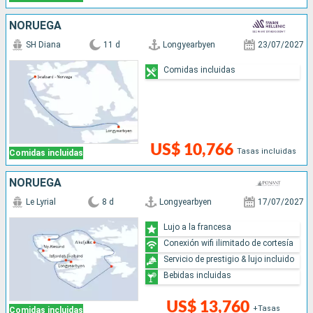
NORUEGA
SH Diana
11 d
Longyearbyen
23/07/2027
Comidas incluidas
US$ 10,766
Tasas incluidas
Comidas incluidas
NORUEGA
Le Lyrial
8 d
Longyearbyen
17/07/2027
Lujo a la francesa
Conexión wifi ilimitado de cortesía
Servicio de prestigio & lujo incluido
Bebidas incluidas
US$ 13,760
+Tasas
Comidas incluidas