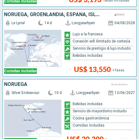
Tasas incluidas
Comidas incluidas
NORUEGA, GROENLANDIA, ESPAÑA, ISLANDIA
Le Lyrial
14 d
Longyearbyen
04/08/2028
Lujo a la francesa
Conexión wifi ilimitado de cortesía
Servicio de prestigio & lujo incluido
Bebidas incluidas
US$ 13,550
+Tasas
Comidas incluidas
NORUEGA
Silver Endeavour
10 d
Longyearbyen
13/06/2027
Bebidas incluidas
Servicio de mayordomo incluido
Cocina gastronómica
Comidas incluidas