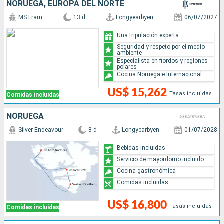
NORUEGA, EUROPA DEL NORTE
MS Fram
13 d
Longyearbyen
06/07/2027
Una tripulación experta
Seguridad y respeto por el medio
ambiente
Especialista en fiordos y regiones
polares
Cocina Noruega e Internacional
US$ 15,262
Tasas incluidas
Comidas incluidas
NORUEGA
Silver Endeavour
8 d
Longyearbyen
01/07/2028
Bebidas incluidas
Servicio de mayordomo incluido
Cocina gastronómica
Comidas incluidas
US$ 16,800
Tasas incluidas
Comidas incluidas