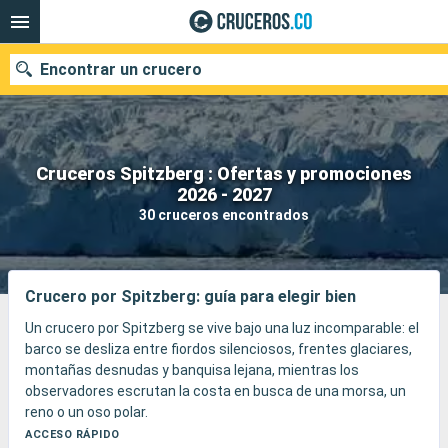
Encontrar un crucero
Cruceros Spitzberg : Ofertas y promociones
2026 - 2027
Fecha de salida
30 cruceros encontrados
Buscar
Crucero por Spitzberg: guía para elegir bien
Un crucero por Spitzberg se vive bajo una luz incomparable: el
barco se desliza entre fiordos silenciosos, frentes glaciares,
montañas desnudas y banquisa lejana, mientras los
observadores escrutan la costa en busca de una morsa, un
reno o un oso polar.
Desde Longyearbyen, el viaje puede llevarte a Ny-Ålesund, a
ACCESO RÁPIDO