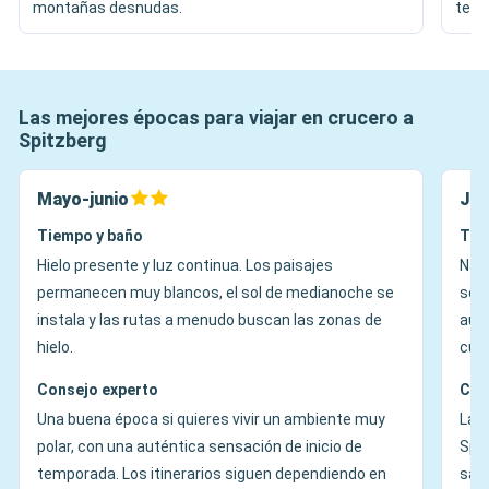
montañas desnudas.
teló
Las mejores épocas para viajar en crucero a
Spitzberg
Mayo-junio
Jul
Tiempo y baño
Tie
Hielo presente y luz continua. Los paisajes
Nave
permanecen muy blancos, el sol de medianoche se
son 
instala y las rutas a menudo buscan las zonas de
aum
hielo.
cuan
Consejo experto
Con
Una buena época si quieres vivir un ambiente muy
La é
polar, con una auténtica sensación de inicio de
Spit
temporada. Los itinerarios siguen dependiendo en
sali