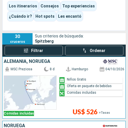
los grandes glaciares de Kongsfjord, a los vestigios de
Los itinerarios
Consejos
Top experiencias
antiguas expediciones polares o a las zonas más salvajes del
norte y el este de Svalbard.
¿Cuándo ir?
Hot spots
Les encantó
Es un destino de expedición más que de escalas
convencionales, al que se viaja por la sensación de
aislamiento, las salidas en zodiac, el silencio ártico y la
30
Sus criterios de búsqueda:
comodidad de un barco diseñado para observar el mundo
Spitzberg
cruceros
polar.
Filtrar
Ordenar
ALEMANIA, NORUEGA
MSC Preziosa
8 d
Hamburgo
04/10/2026
Niños Gratis
Oferta en paquete de bebidas
Comidas incluidas
US$ 526
+Tasas
Comidas incluidas
NORUEGA