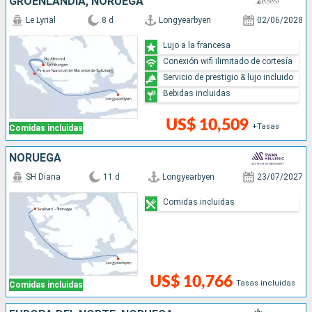
GROENLANDIA, NORUEGA
Le Lyrial
8 d
Longyearbyen
02/06/2028
Lujo a la francesa
Conexión wifi ilimitado de cortesía
Servicio de prestigio & lujo incluido
Bebidas incluidas
US$ 10,509
+Tasas
Comidas incluidas
NORUEGA
SH Diana
11 d
Longyearbyen
23/07/2027
Comidas incluidas
US$ 10,766
Tasas incluidas
Comidas incluidas