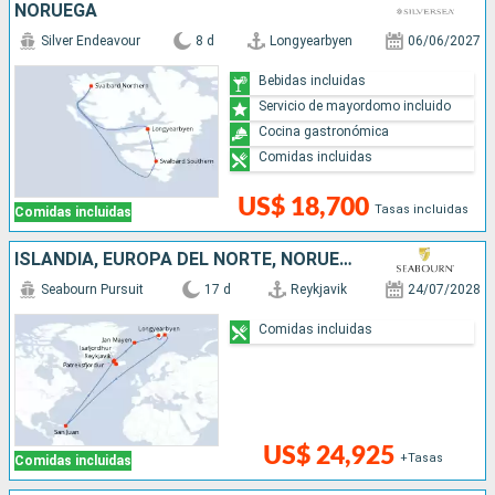
NORUEGA
Silver Endeavour
8 d
Longyearbyen
06/06/2027
Bebidas incluidas
Servicio de mayordomo incluido
Cocina gastronómica
Comidas incluidas
US$ 18,700
Tasas incluidas
Comidas incluidas
ISLANDIA, EUROPA DEL NORTE, NORUEGA, PUERTO RICO
Seabourn Pursuit
17 d
Reykjavik
24/07/2028
Comidas incluidas
US$ 24,925
+Tasas
Comidas incluidas