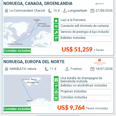
NORUEGA, CANADÁ, GROENLANDIA
Le Commandant Charcot
16 d
Longyearbyen
27/08/2026
Lujo a la francesa
Conexión wifi ilimitado de cortesía
Servicio de prestigio & lujo incluido
Bebidas incluidas
US$ 51,259
+Tasas
Comidas incluidas
NORUEGA, EUROPA DEL NORTE
HANSEATIC nature
11 d
Tromso
18/07/2028
Una botella de champagne de
bienvenida incluida
Bebidas no alcohólicas incluidas
Propinas incluidas
Comidas incluidas
US$ 9,764
Tasas incluidas
Comidas incluidas