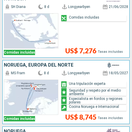
SH Diana
8 d
Longyearbyen
21/06/2028
Comidas incluidas
US$ 7,276
Tasas incluidas
Comidas incluidas
NORUEGA, EUROPA DEL NORTE
MS Fram
8 d
Longyearbyen
18/05/2027
Una tripulación experta
Seguridad y respeto por el medio
ambiente
Especialista en fiordos y regiones
polares
Cocina Noruega e Internacional
US$ 8,745
Tasas incluidas
Comidas incluidas
NORUEGA