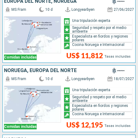
EUROPA DEL NORTE, NORUEGA
MS Fram
10 d
Longyearbyen
27/06/2027
Una tripulación experta
Seguridad y respeto por el medio
ambiente
Especialista en fiordos y regiones
polares
Cocina Noruega e Internacional
US$ 11,812
Tasas incluidas
Comidas incluidas
NORUEGA, EUROPA DEL NORTE
MS Fram
10 d
Longyearbyen
18/07/2027
Una tripulación experta
Seguridad y respeto por el medio
ambiente
Especialista en fiordos y regiones
polares
Cocina Noruega e Internacional
US$ 12,195
Tasas incluidas
Comidas incluidas