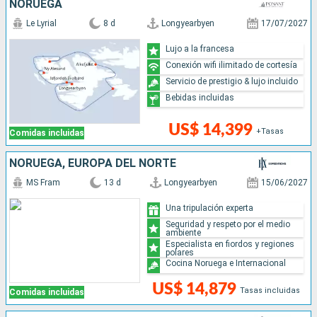
NORUEGA
Le Lyrial
8 d
Longyearbyen
17/07/2027
Lujo a la francesa
Conexión wifi ilimitado de cortesía
Servicio de prestigio & lujo incluido
Bebidas incluidas
US$ 14,399
+Tasas
Comidas incluidas
NORUEGA, EUROPA DEL NORTE
MS Fram
13 d
Longyearbyen
15/06/2027
Una tripulación experta
Seguridad y respeto por el medio
ambiente
Especialista en fiordos y regiones
polares
Cocina Noruega e Internacional
US$ 14,879
Tasas incluidas
Comidas incluidas