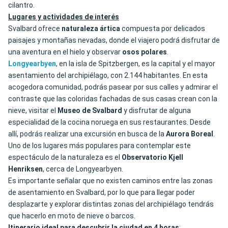
cilantro.
Lugares y actividades de interés
Svalbard ofrece
naturaleza ártica
compuesta por delicados
paisajes y montañas nevadas, donde el viajero podrá disfrutar de
una aventura en el hielo y observar
osos polares
.
Longyearbyen
, en la isla de Spitzbergen, es la capital y el mayor
asentamiento del archipiélago, con 2.144 habitantes. En esta
acogedora comunidad, podrás pasear por sus calles y admirar el
contraste que las coloridas fachadas de sus casas crean con la
nieve, visitar el
Museo de Svalbard
y disfrutar de alguna
especialidad de la cocina noruega en sus restaurantes. Desde
allí, podrás realizar una excursión en busca de la
Aurora Boreal
.
Uno de los lugares más populares para contemplar este
espectáculo de la naturaleza es el
Observatorio Kjell
Henriksen
, cerca de Longyearbyen.
Es importante señalar que n
o existen caminos entre las zonas
de asentamiento en Svalbard,
por lo que para llegar poder
desplazarte y explorar distintas zonas del archipiélago tendrás
que hacerlo en moto
de nieve
o barcos.
Itinerario ideal para descubrir la ciudad en 4 horas
: