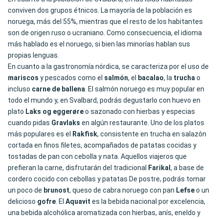
conviven
dos grupos ét
nicos. La mayoría de la población es
noruega, más del
55%, mientras que el resto
de los habitantes
son
de origen ruso o ucraniano
. Como consecuencia,
el idioma
más hablado es el noruego, si bien las minorías hablan sus
propias lenguas
.
En cuanto a la gastronomía nórdica, se caracteriza por el uso de
mariscos
y pescados como el
salmón
, el
bacalao
, la
trucha
o
incluso
carne de ballena
. El salmón noruego es muy popular en
todo el mundo y, en Svalbard, podrás degustarlo con huevo en
plato
Laks og eggerøre
o sazonado con hierbas y especias
cuando pidas
Gravlaks
en algún restaurante. Uno de los platos
más populares es el
Rakfisk
, consistente en trucha en salazón
cortada en finos filetes, acompañados de patatas cocidas y
tostadas de pan con cebolla y nata. Aquellos viajeros que
prefieran la carne, disfrutarán del tradicional
Farikal
, a base de
cordero cocido con cebollas y patatas De postre, podrás tomar
un poco de
brunost
, queso de cabra noruego con pan
Lefse
o un
delicioso
gofre
. El
Aquavit
es la bebida nacional por excelencia,
una bebida alcohólica aromatizada con hierbas, anís, eneldo y