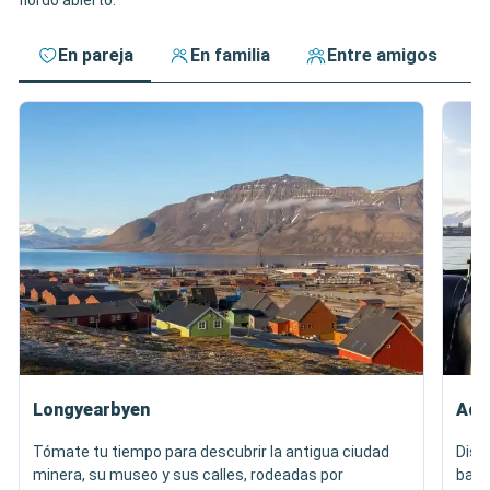
fiordo abierto.
En pareja
En familia
Entre amigos
Longyearbyen
Adv
Tómate tu tiempo para descubrir la antigua ciudad
Disf
minera, su museo y sus calles, rodeadas por
bajo