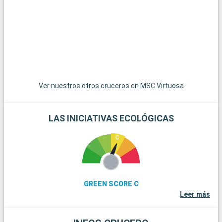
posibilidades para hacer excursiones. El Parque Nacional de
New Forest, a poca distancia, es un paraíso para senderistas y
amantes de la naturaleza, con sus paisajes de páramos y sus
ponis en libertad. La histórica ciudad de Winchester, con su
imponente catedral y sus edificios antiguos, es una
gratificante excursión de un día. Para los amantes de la vela,
la isla de Wight, accesible en ferry, ofrece hermosas playas y
famosas regatas. Por último, los aficionados a la historia
Ver nuestros otros cruceros en MSC Virtuosa
pueden explorar los restos de Stonehenge, a menos de una
hora en coche.
LAS INICIATIVAS ECOLÓGICAS
GREEN SCORE C
Leer más