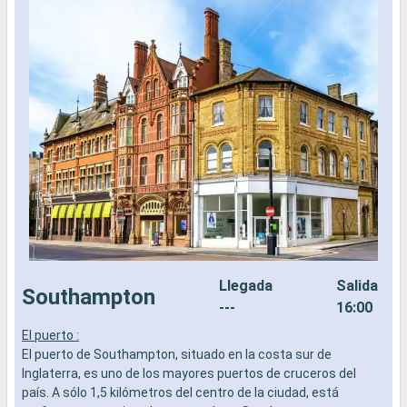
Llegada
Salida
Southampton
---
16:00
El puerto :
C
El puerto de Southampton, situado en la costa sur de
p
Inglaterra, es uno de los mayores puertos de cruceros del
I
país. A sólo 1,5 kilómetros del centro de la ciudad, está
e