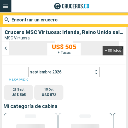
Encontrar un crucero
Crucero MSC Virtuosa: Irlanda, Reino Unido salida desde Southampton
MSC Virtuosa
US$ 505
+ 88 fotos
Nuestros destinos
+ Tasas
Fecha de salida
septiembre 2026
Puertos
Compañías
MEJOR PRECIO
29 Sept
15 Oct
Buscar
US$ 505
US$ 572
Mi categoría de cabina