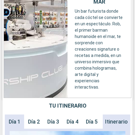
MAR
Un bar futurista donde
cada cóctel se convierte
en un espectáculo. Rob,
el primer barman
humanoide en el mar, te
sorprende con
creaciones signature o
recetas a medida, en un
universo inmersivo que
combina hologramas,
arte digital y
experiencias
interactivas.
TU ITINERARIO
Día 1
Día 2
Día 3
Día 4
Día 5
Itinerario