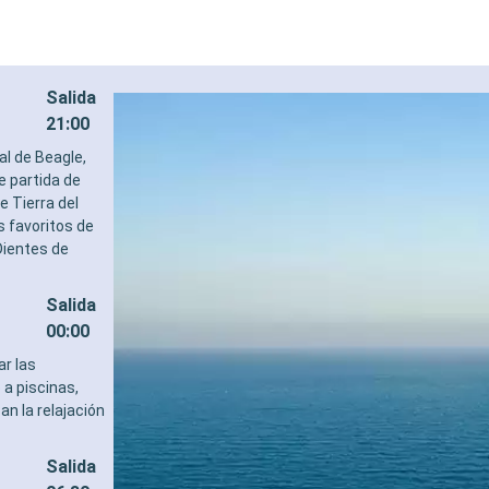
Salida
21:00
al de Beagle,
e partida de
e Tierra del
s favoritos de
Dientes de
Salida
00:00
r las
 a piscinas,
n la relajación
Salida