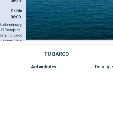
06:30
Salida
00:00
e Sudamérica y
 El Pasaje de
una, incluidos
ia memorable y
eza natural de
TU BARCO
Salida
06:30
Actividades
Descripc
 un paraíso para
inos, focas y
 su hábitat
ártida. Esta
ornos más
Salida