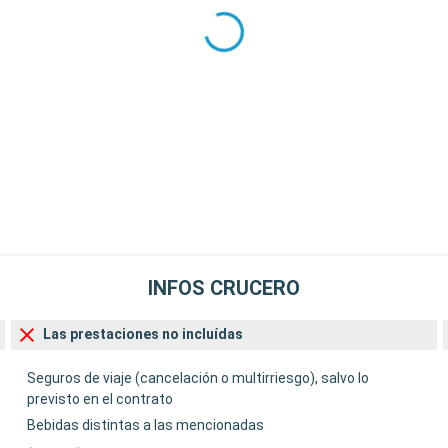
00:00
es. Esta región
 paisajes
 y ballenas en
gar entre los
estigación y
Salida
11:30
ia única a los
ingüinos, focas
 actividades
INFOS CRUCERO
itas a bases de
buscan
Las prestaciones no incluídas
Salida
Seguros de viaje (cancelación o multirriesgo), salvo lo
previsto en el contrato
00:00
Bebidas distintas a las mencionadas
gonia y la