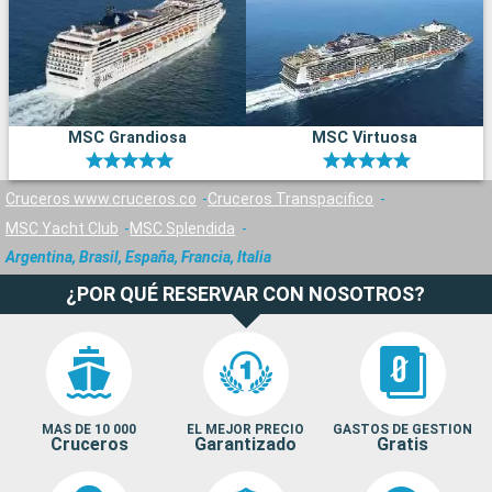
MSC Grandiosa
MSC Virtuosa
Cruceros www.cruceros.co
Cruceros Transpacifico
MSC Yacht Club
MSC Splendida
Argentina, Brasil, España, Francia, Italia
¿POR QUÉ RESERVAR CON NOSOTROS?
MAS DE 10 000
EL MEJOR PRECIO
GASTOS DE GESTION
Cruceros
Garantizado
Gratis