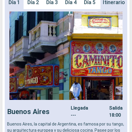
Día 1
Día 2
Día 3
Día 4
Día 5
Día 6
Itinerario
Día 
Llegada
Salida
Buenos Aires
---
18:00
Buenos Aires, la capital de Argentina, es famosa por su tango,
L
su arquitectura europea y su deliciosa cocina. Pasee por los
a