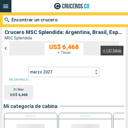
Encontrar un crucero
Crucero MSC Splendida: Argentina, Brasil, España, Francia, Italia salida desde Buenos Aires
MSC Splendida
US$ 6,468
+ 137 fotos
Nuestros destinos
+ Tasas
Fecha de salida
marzo 2027
Puertos
Compañías
MEJOR PRECIO
31 Mar
Buscar
US$ 6,468
Mi categoría de cabina