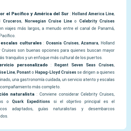
or el Pacífico y América del Sur
:
Holland America Line
,
 Cruceros
,
Norwegian Cruise Line
o
Celebrity Cruises
 en viajes más largos, a menudo entre el canal de Panamá,
Pacífico.
escalas culturales
:
Oceania Cruises
,
Azamara
, Holland
ty Cruises son buenas opciones para quienes buscan mayor
ás tranquilos y un enfoque más cultural de los puertos.
ervicio personalizado
:
Regent Seven Seas Cruises
,
ise Line
,
Ponant
o
Hapag-Lloyd Cruises
se dirigen a quienes
nado, una gastronomía cuidada, un servicio atento y escalas
 acompañamiento más completo.
ión naturalista
: Conviene considerar Celebrity Cruises,
ions o
Quark Expeditions
si el objetivo principal es el
arcos adaptados, guías naturalistas y desembarcos
ados.