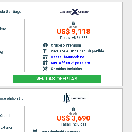
Itinerario : Baltra, Puerto Egas, Isla Rabida, Elizabeth Bay-Isla Isabela, Caleta Tagus - île Isabela, Isla Santiago, Bartolome, Las Bachas, Isla Daphne, Seymour Norte, Puerto Baquerizo Moreno, Punta Pitt, Puerto Isidro Ayora, Baltra
desde
Flora
US$ 9,118
Tasas: +US$ 238
Crucero Premium
Paquete All Included Disponible
26
Hasta -$600/cabina
60% Off en 2° pasajero
Comidas incluidas
VER LAS OFERTAS
Itinerario : Seymour Norte, Las Bachas, Buccaneer cove, Puerto Egas, Isla Rabida, Bartolome, Prince philip steps, Bahia Darwin, Itabaca channel, Seymour Norte
desde
Cruz II
US$ 3,690
Tasas incluidas
exterior
Una tripulación experta