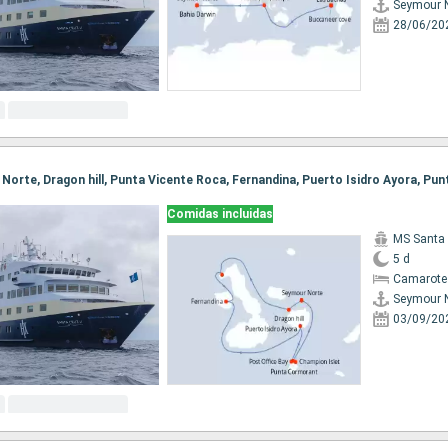
Seymour 
28/06/20
Comidas incluidas
MS Santa 
5 d
Camarote 
Seymour 
03/09/20