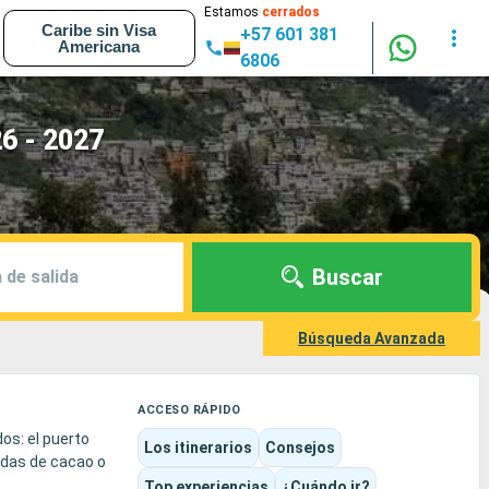
Estamos
cerrados
Caribe sin Visa
+57 601 381
Americana
6806
6 - 2027
Buscar
 de salida
Búsqueda Avanzada
ACCESO RÁPIDO
os: el puerto
Los itinerarios
Consejos
ndas de cacao o
Top experiencias
¿Cuándo ir?