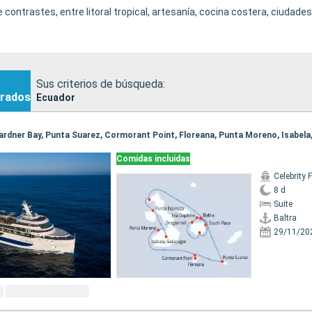
contrastes, entre litoral tropical, artesanía, cocina costera, ciudades
o constituyen una propuesta de crucero independiente, más naturalis
Sus criterios de búsqueda:
rados
Ecuador
Comidas incluidas
Celebrity 
8 d
Suite
Baltra
29/11/20