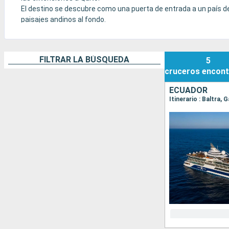
El destino se descubre como una puerta de entrada a un país de 
paisajes andinos al fondo.
Las Galápagos pueden añadirse a algunos viajes, pero a menud
regulada.
FILTRAR LA BÚSQUEDA
5
cruceros
encont
ECUADOR