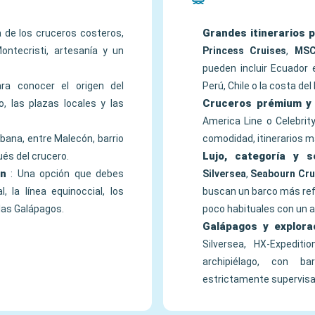
Grandes itinerarios p
 de los cruceros costeros,
ntecristi, artesanía y un
Princess Cruises
,
MSC
pueden incluir Ecuador
ra conocer el origen del
Perú, Chile o la costa del 
Cruceros prémium y 
, las plazas locales y las
America Line o Celebri
bana, entre Malecón, barrio
comodidad, itinerarios m
Lujo, categoría y s
ués del crucero.
ón
: Una opción que debes
Silversea
,
Seabourn Cru
, la línea equinoccial, los
buscan un barco más refi
las Galápagos.
poco habituales con un
Galápagos y explorac
Silversea, HX-Expedit
archipiélago, con b
estrictamente supervis