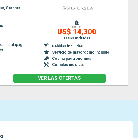
Itinerario : San Cristobal - Galapagos, Prince philip steps, Seymour Norte, Ile Santa Cruz - Equateur, Gardner Bay, San Cristobal - Galapagos, Prince philip steps, Seymour Norte, Ile Santa Cruz - Equateur, Gardner Bay, San Cristobal - Galapagos
in
desde
US$ 14,300
Tasas incluidas
San Cristobal - Galapagos
Bebidas incluidas
27
Servicio de mayordomo incluido
Cocina gastronómica
Comidas incluidas
VER LAS OFERTAS
lo