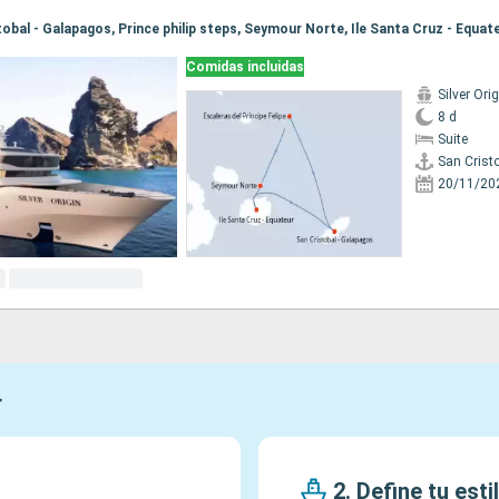
Comidas incluidas
Silver Orig
8 d
Suite
20/11/20
r
2. Define tu esti