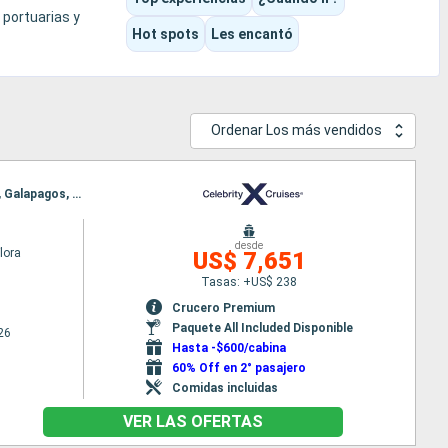
 portuarias y
Hot spots
Les encantó
ta y más
Ordenar Los más vendidos
Itinerario : Baltra, Gardner Bay, Punta Suarez, Cormorant Point, Floreana, Punta Moreno, Isabela, Galapagos, Punta Espinoza, Punta Vicente Roca, South Plaza, Isla Daphne, Dragon hill, Puerto Isidro Ayora, Baltra
desde
Flora
US$ 7,651
Tasas: +US$ 238
Crucero Premium
Paquete All Included Disponible
26
Hasta -$600/cabina
60% Off en 2° pasajero
Comidas incluidas
VER LAS OFERTAS