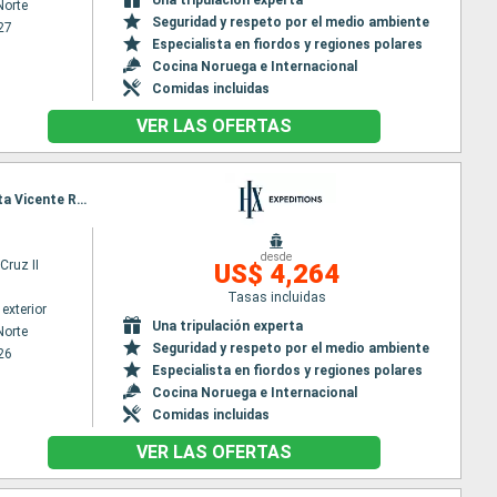
Norte
Seguridad y respeto por el medio ambiente
27
Especialista en fiordos y regiones polares
Cocina Noruega e Internacional
Comidas incluidas
VER LAS OFERTAS
Itinerario : Seymour Norte, Dragon hill, Punta Vicente Roca, Fernandina, Puerto Isidro Ayora, Punta Vicente Roca, Puerto Isidro Ayora, Post Office Bay, Champion Islet, Fernandina, Post Office Bay, Champion Islet, Punta Cormorant, Puerto Isidro Ayora, Seymour Norte, Post Office Bay, Champion Islet, Punta Cormorant, Seymour Norte
desde
Cruz II
US$ 4,264
Tasas incluidas
exterior
Una tripulación experta
Norte
Seguridad y respeto por el medio ambiente
26
Especialista en fiordos y regiones polares
Cocina Noruega e Internacional
Comidas incluidas
VER LAS OFERTAS