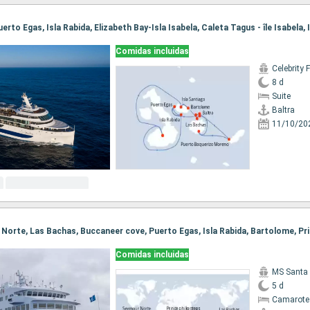
Comidas incluidas
Celebrity 
8 d
Suite
Baltra
11/10/20
Comidas incluidas
MS Santa 
5 d
Camarote 