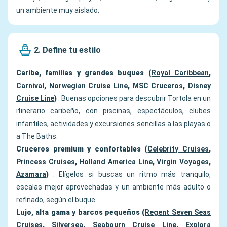
un ambiente muy aislado.
2. Define tu estilo
Caribe, familias y grandes buques (
Royal Caribbean
,
Carnival
,
Norwegian Cruise Line
,
MSC Cruceros
,
Disney
Cruise Line
)
: Buenas opciones para descubrir Tortola en un
itinerario caribeño, con piscinas, espectáculos, clubes
infantiles, actividades y excursiones sencillas a las playas o
a The Baths.
Cruceros premium y confortables (
Celebrity Cruises
,
Princess Cruises
,
Holland America Line
,
Virgin Voyages
,
Azamara
)
: Elígelos si buscas un ritmo más tranquilo,
escalas mejor aprovechadas y un ambiente más adulto o
refinado, según el buque.
Lujo, alta gama y barcos pequeños (
Regent Seven Seas
Cruises
,
Silversea
,
Seabourn Cruise Line
,
Explora