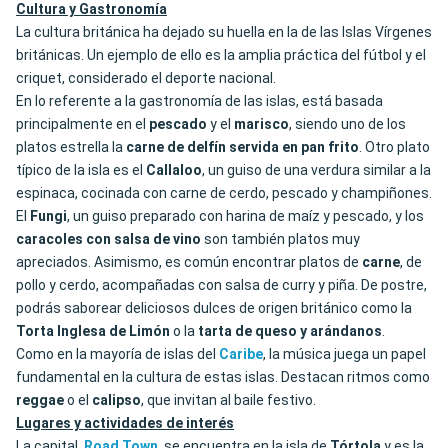
Cultura y Gastronomía
La cultura británica ha dejado su huella en la de las Islas Vírgenes
británicas. Un ejemplo de ello es la amplia práctica del fútbol y el
criquet, considerado el deporte nacional.
En lo referente a la gastronomía de las islas, está basada
principalmente en el
pescado
y el
marisco
, siendo uno de los
platos estrella la
carne de delfín servida en pan frito
. Otro plato
típico de la isla es el
Callaloo
, un guiso de una verdura similar a la
espinaca, cocinada con carne de cerdo, pescado y champiñones.
El
Fungi
, un guiso preparado con harina de maíz y pescado, y los
caracoles con salsa de vino
son también platos muy
apreciados. Asimismo, es común encontrar platos de
carne
, de
pollo y cerdo, acompañadas con salsa de curry y piña. De postre,
podrás saborear deliciosos dulces de origen británico como la
Torta
Inglesa
de
Limón
o la
tarta
de queso y arándanos
.
Como en la mayoría de islas del
Caribe
, la música juega un papel
fundamental en la cultura de estas islas. Destacan ritmos como
reggae
o el
calipso
, que invitan al baile festivo.
Lugares y actividades de interés
La capital,
Road
Town
, se encuentra en la isla de
Tórtola
y es la