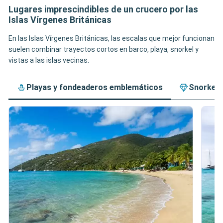
Lugares imprescindibles de un crucero por las
Islas Vírgenes Británicas
En las Islas Vírgenes Británicas, las escalas que mejor funcionan
suelen combinar trayectos cortos en barco, playa, snorkel y
vistas a las islas vecinas.
Playas y fondeaderos emblemáticos
Snorkel y