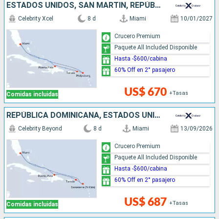
ESTADOS UNIDOS, SAN MARTÍN, REPÚBLICA DOMINICANA
Celebrity Xcel
8 d
Miami
10/01/2027
Crucero Premium
Paquete All Included Disponible
Hasta -$600/cabina
60% Off en 2° pasajero
US$ 670
+Tasas
Comidas incluidas
REPÚBLICA DOMINICANA, ESTADOS UNIDOS
Celebrity Beyond
8 d
Miami
13/09/2026
Crucero Premium
Paquete All Included Disponible
Hasta -$600/cabina
60% Off en 2° pasajero
US$ 687
+Tasas
Comidas incluidas