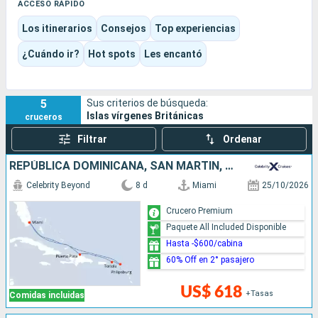
Baths, en Virgin Gorda, a las tranquilas aguas de Cane Garden
ACCESO RÁPIDO
Bay o a las relajadas playas de Jost Van Dyke. La experiencia
Los itinerarios
Consejos
Top experiencias
es más insular que monumental y permite disfrutar de la
navegación, el snorkel, la arena blanca y sencillos descansos
¿Cuándo ir?
Hot spots
Les encantó
junto al mar.
5
Sus criterios de búsqueda:
Islas vírgenes Británicas
cruceros
Filtrar
Ordenar
REPÚBLICA DOMINICANA, SAN MARTÍN, ESTADOS UNIDOS
Celebrity Beyond
8 d
Miami
25/10/2026
Crucero Premium
Paquete All Included Disponible
Hasta -$600/cabina
60% Off en 2° pasajero
US$ 618
+Tasas
Comidas incluidas