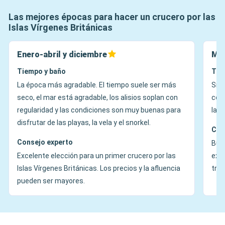
Las mejores épocas para hacer un crucero por las
Islas Vírgenes Británicas
Enero-abril y diciembre
May
Tiempo y baño
Tie
La época más agradable. El tiempo suele ser más
Sigu
seco, el mar está agradable, los alisios soplan con
cont
regularidad y las condiciones son muy buenas para
las 
disfrutar de las playas, la vela y el snorkel.
Con
Consejo experto
Buen
Excelente elección para un primer crucero por las
exc
Islas Vírgenes Británicas. Los precios y la afluencia
tran
pueden ser mayores.