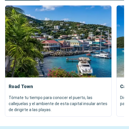
Road Town
Can
Tómate tu tiempo para conocer el puerto, las
Disf
callejuelas y el ambiente de esta capital insular antes
palm
de dirigirte a las playas.