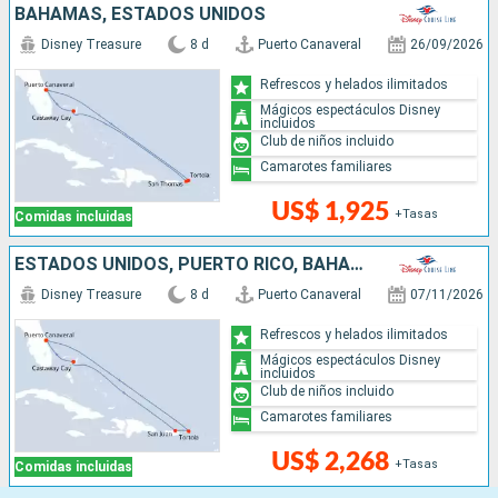
BAHAMAS, ESTADOS UNIDOS
Disney Treasure
8 d
Puerto Canaveral
26/09/2026
Refrescos y helados ilimitados
Mágicos espectáculos Disney
incluidos
Club de niños incluido
Camarotes familiares
US$ 1,925
+Tasas
Comidas incluidas
ESTADOS UNIDOS, PUERTO RICO, BAHAMAS
Disney Treasure
8 d
Puerto Canaveral
07/11/2026
Refrescos y helados ilimitados
Mágicos espectáculos Disney
incluidos
Club de niños incluido
Camarotes familiares
US$ 2,268
+Tasas
Comidas incluidas