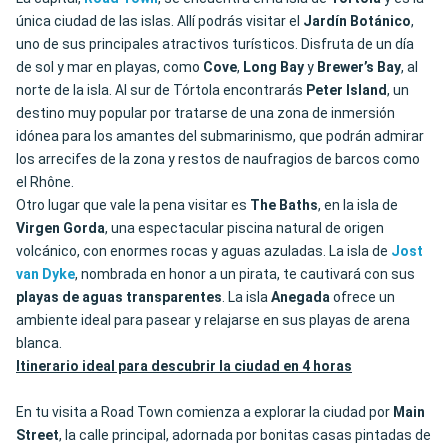
única ciudad de las islas. Allí podrás visitar el
Jardín Botánico
,
uno de sus principales atractivos turísticos. Disfruta de un día
de sol y mar en playas, como
Cove
,
Long
Bay
y
Brewer’s
Bay
, al
norte de la isla. Al sur de Tórtola encontrarás
Peter
Island
, un
destino muy popular por tratarse de una zona de inmersión
idónea para los amantes del submarinismo, que podrán admirar
los arrecifes de la zona y restos de naufragios de barcos como
el Rhône.
Otro lugar que vale la pena visitar es
The Baths
, en la isla de
Virgen
Gorda
, una espectacular piscina natural de origen
volcánico, con enormes rocas y aguas azuladas. La isla de
Jost
van Dyke
, nombrada en honor a un pirata, te cautivará con sus
playas de aguas transparentes
. La isla
Anegada
ofrece un
ambiente ideal para pasear y relajarse en sus playas de arena
blanca.
Itinerario ideal para descubrir la ciudad en 4 horas
En tu visita a Road Town comienza a explorar la ciudad por
Main
Street
, la calle principal, adornada por bonitas casas pintadas de