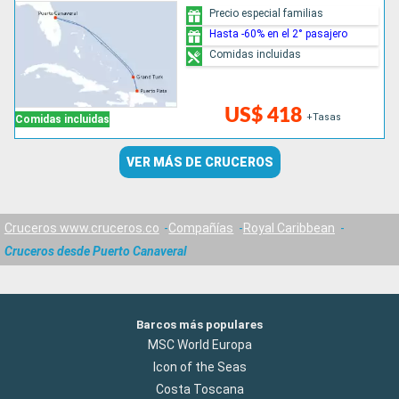
Precio especial familias
Hasta -60% en el 2° pasajero
Comidas incluidas
US$ 418
+Tasas
Comidas incluidas
VER MÁS DE CRUCEROS
Cruceros www.cruceros.co
Compañías
Royal Caribbean
Cruceros desde Puerto Canaveral
Barcos más populares
MSC World Europa
Icon of the Seas
Costa Toscana