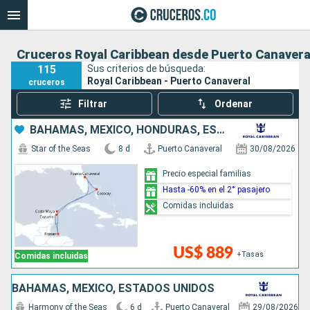
Cruceros Royal Caribbean desde Puerto Canavera
115
Sus criterios de búsqueda:
Royal Caribbean - Puerto Canaveral
cruceros
Filtrar
Ordenar
BAHAMAS, MÉXICO, HONDURAS, ESTADOS UNIDOS
Star of the Seas
8 d
Puerto Canaveral
30/08/2026
Precio especial familias
Hasta -60% en el 2° pasajero
Comidas incluidas
US$ 889
+Tasas
Comidas incluidas
BAHAMAS, MÉXICO, ESTADOS UNIDOS
Harmony of the Seas
6 d
Puerto Canaveral
29/08/2026