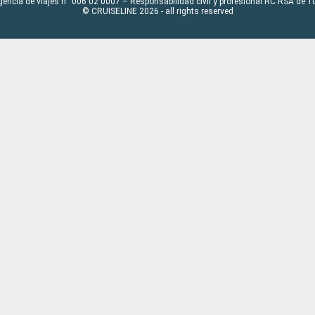
gencia de viajes n° 006 02 0007 – Responsabilidad civil y profesional RC RSA de
© CRUISELINE 2026 - all rights reserved