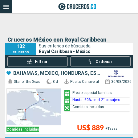
Cruceros México con Royal Caribbean
132
Sus criterios de búsqueda:
Royal Caribbean - México
cruceros
Filtrar
Ordenar
BAHAMAS, MÉXICO, HONDURAS, ESTADOS UNIDOS
Star of the Seas
8 d
Puerto Canaveral
30/08/2026
Precio especial familias
Hasta -60% en el 2° pasajero
Comidas incluidas
US$ 889
+Tasas
Comidas incluidas