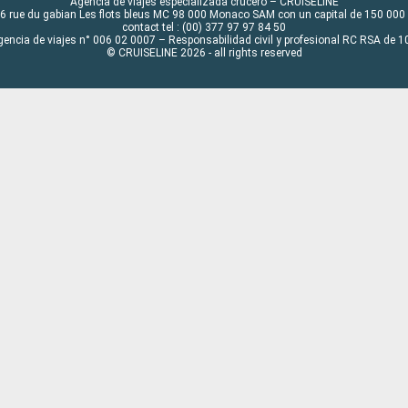
Agencia de viajes especializada crucero – CRUISELINE
6 rue du gabian Les flots bleus MC 98 000 Monaco SAM con un capital de 150 000
contact tel : (00) 377 97 97 84 50
gencia de viajes n° 006 02 0007 – Responsabilidad civil y profesional RC RSA de
© CRUISELINE 2026 - all rights reserved