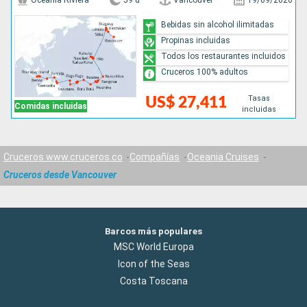
Oceania Riviera
59 d
Vancouver
19/09/2026
Bebidas sin alcohol ilimitadas
Propinas incluidas
Todos los restaurantes incluidos
Cruceros 100% adultos
Tasas
US$ 27,411
Comidas incluidas
incluidas
Cruceros www.cruceros.co
Compañías
Oceania Cruises
Cruceros desde Vancouver
Barcos más populares
MSC World Europa
Icon of the Seas
Costa Toscana