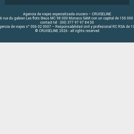
Agencia de viajes especializada crucero – CRUISELINE
6 rue du gabian Les flots bleus MC 98 000 Monaco SAM con un capital de 150 000
contact tel : (00) 377 97 97 84 50
gencia de viajes n° 006 02 0007 – Responsabilidad civil y profesional RC RSA de
© CRUISELINE 2026 - all rights reserved