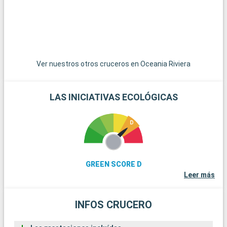
una visión de la tranquila vida costera con sus comunidades
artísticas y pintorescos paisajes. Por último, la pintoresca
autopista Sea-to-Sky Highway, que lleva a Squamish y
Whistler, ofrece vistas espectaculares de los fiordos, las
montañas y el océano.
Ver nuestros otros cruceros en Oceania Riviera
LAS INICIATIVAS ECOLÓGICAS
GREEN SCORE D
Leer más
INFOS CRUCERO