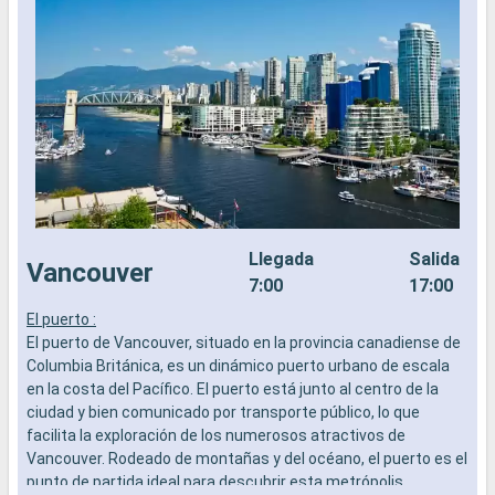
Llegada
Salida
Vancouver
7:00
17:00
El puerto :
L
El puerto de Vancouver, situado en la provincia canadiense de
a
Columbia Británica, es un dinámico puerto urbano de escala
b
en la costa del Pacífico. El puerto está junto al centro de la
s
ciudad y bien comunicado por transporte público, lo que
e
facilita la exploración de los numerosos atractivos de
Vancouver. Rodeado de montañas y del océano, el puerto es el
punto de partida ideal para descubrir esta metrópolis