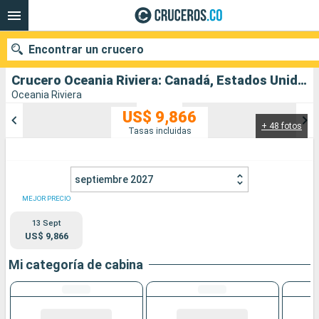
Encontrar un crucero
Crucero Oceania Riviera: Canadá, Estados Unidos, Japón, Corea del Sur salida desde Vancouver
Oceania Riviera
US$ 9,866
+ 48 fotos
Nuestros destinos
Tasas incluidas
Fecha de salida
septiembre 2027
Puertos
Compañías
MEJOR PRECIO
13 Sept
Buscar
US$ 9,866
Mi categoría de cabina