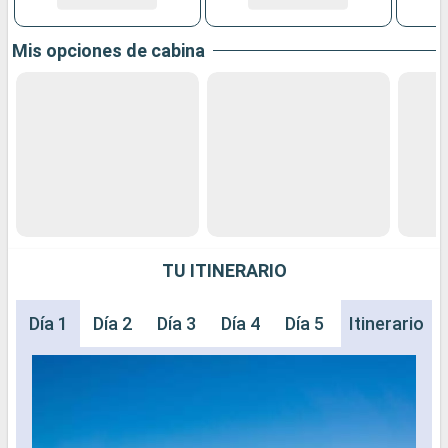
Mis opciones de cabina
TU ITINERARIO
Día 1
Día 2
Día 3
Día 4
Día 5
Día 6
Itinerario
Día 