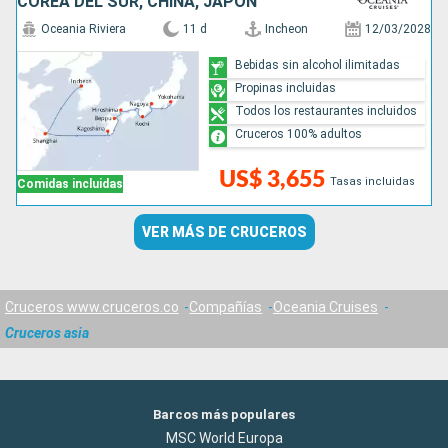
COREA DEL SUR, CHINA, JAPÓN
Oceania Riviera
11 d
Incheon
12/03/2028
Bebidas sin alcohol ilimitadas
Propinas incluidas
Todos los restaurantes incluidos
Cruceros 100% adultos
US$ 3,655
Tasas incluidas
Comidas incluidas
VER MÁS DE CRUCEROS
Cruceros www.cruceros.co
Compañías
Oceania Cruises
Cruceros asia
Barcos más populares
MSC World Europa