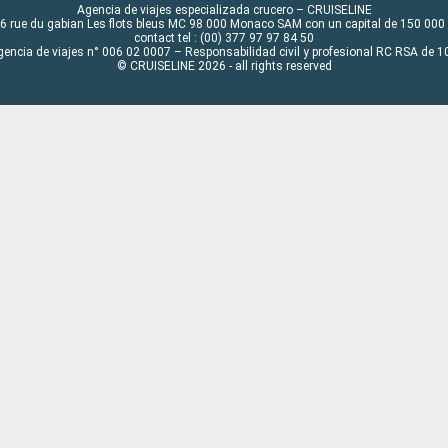
Agencia de viajes especializada crucero – CRUISELINE
6 rue du gabian Les flots bleus MC 98 000 Monaco SAM con un capital de 150 000
contact tel : (00) 377 97 97 84 50
gencia de viajes n° 006 02 0007 – Responsabilidad civil y profesional RC RSA de
© CRUISELINE 2026 - all rights reserved