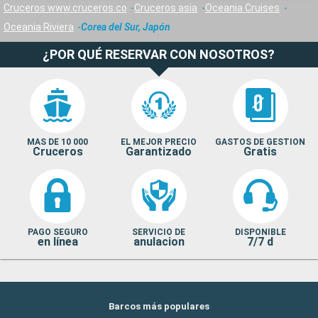
Cruceros www.cruceros.co
Cruceros asia
Oceania Cruises
Oceania Riviera
Corea del Sur, Japón
¿POR QUÉ RESERVAR CON NOSOTROS?
MAS DE 10 000
EL MEJOR PRECIO
GASTOS DE GESTION
Cruceros
Garantizado
Gratis
PAGO SEGURO
SERVICIO DE
DISPONIBLE
en línea
anulacion
7/7 d
Barcos más populares