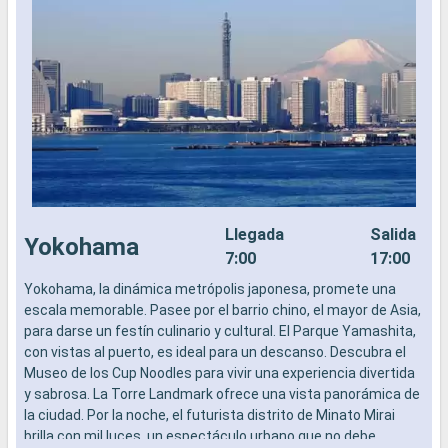
Llegada
Salida
Yokohama
7:00
17:00
Yokohama, la dinámica metrópolis japonesa, promete una
N
escala memorable. Pasee por el barrio chino, el mayor de Asia,
c
para darse un festín culinario y cultural. El Parque Yamashita,
S
con vistas al puerto, es ideal para un descanso. Descubra el
e
Museo de los Cup Noodles para vivir una experiencia divertida
N
y sabrosa. La Torre Landmark ofrece una vista panorámica de
i
la ciudad. Por la noche, el futurista distrito de Minato Mirai
g
brilla con mil luces, un espectáculo urbano que no debe
e