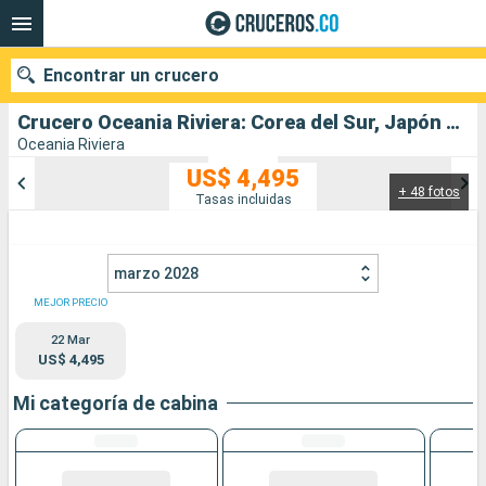
Encontrar un crucero
Crucero Oceania Riviera: Corea del Sur, Japón salida desde Yokohama
Oceania Riviera
US$ 4,495
+ 48 fotos
Nuestros destinos
Tasas incluidas
Fecha de salida
marzo 2028
Puertos
Compañías
MEJOR PRECIO
22 Mar
Buscar
US$ 4,495
Mi categoría de cabina