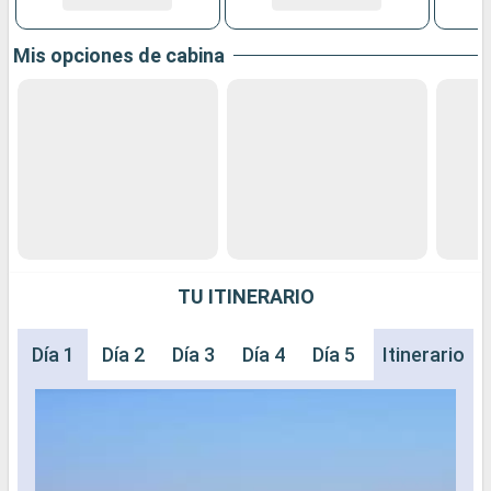
Mis opciones de cabina
TU ITINERARIO
Día 1
Día 2
Día 3
Día 4
Día 5
Día 6
Itinerario
Día 