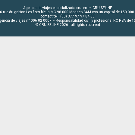
Agencia de viajes especializada crucero – CRUISELINE
6 rue du gabian Les flots bleus MC 98 000 Monaco SAM con un capital de 150 000
contact tel : (00) 377 97 97 84 50
gencia de viajes n° 006 02 0007 – Responsabilidad civil y profesional RC RSA de
© CRUISELINE 2026 - all rights reserved