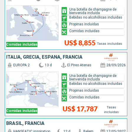
Una botella de champagne de
bienvenida incluida
Bebidas no alcohólicas incluidas
Propinas incluidas
Comidas incluidas
US$ 8,855
Tasas incluidas
Comidas incluidas
ITALIA, GRECIA, ESPAÑA, FRANCIA
EUROPA 2
13 d
El Pireo Atenas
28/09/2026
Una botella de champagne de
bienvenida incluida
Bebidas no alcohólicas incluidas
Propinas incluidas
Comidas incluidas
Tasas
US$ 17,787
Comidas incluidas
incluidas
BRASIL, FRANCIA
HANSEATIC inspiration
12 d
Belem
17/05/2027