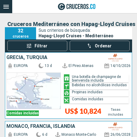
Cruceros Mediterráneo con Hapag-Lloyd Cruises
32
Sus criterios de búsqueda:
Hapag-Lloyd Cruises - Mediterráneo
cruceros
Filtrar
Ordenar
GRECIA, TURQUÍA
EUROPA
13 d
El Pireo Atenas
14/10/2026
Una botella de champagne de
bienvenida incluida
Bebidas no alcohólicas incluidas
Propinas incluidas
Comidas incluidas
Tasas
US$ 10,824
Comidas incluidas
incluidas
MONACO, FRANCIA, ISLANDIA
EUROPA
6 d
Monaco Monte-Carlo
26/06/2028