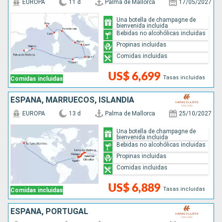
EUROPA
11 d
Palma de Mallorca
17/05/2027
Una botella de champagne de
bienvenida incluida
Bebidas no alcohólicas incluidas
Propinas incluidas
Comidas incluidas
US$ 6,699
Tasas incluidas
Comidas incluidas
ESPAÑA, MARRUECOS, ISLANDIA
EUROPA
13 d
Palma de Mallorca
25/10/2027
Una botella de champagne de
bienvenida incluida
Bebidas no alcohólicas incluidas
Propinas incluidas
Comidas incluidas
US$ 6,889
Tasas incluidas
Comidas incluidas
ESPAÑA, PORTUGAL