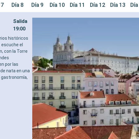
 7
Día 8
Día 9
Día 10
Día 11
Día 12
Día 13
Día
Salida
19:00
rios históricos
, escuche el
m, con la Torre
andes
n por las
 de nata en una
 y gastronomía,