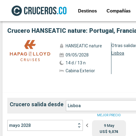
Destinos
Compañías
Ver las 20 fotos siguientes
Crucero HANSEATIC nature: Portugal, Francia,
Otras salida
HANSEATIC nature
Lisboa
09/05/2028
14 d / 13 n
Cabina Exterior
Crucero salida desde
Lisboa
MEJOR PRECIO
mayo 2028
9 May
US$ 9,074