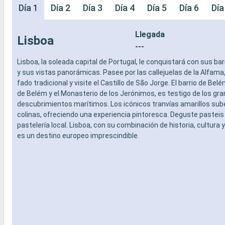
Día 1
Día 2
Día 3
Día 4
Día 5
Día 6
Día
Llegada
Lisboa
---
Lisboa, la soleada capital de Portugal, le conquistará con sus bar
y sus vistas panorámicas. Pasee por las callejuelas de la Alfama
fado tradicional y visite el Castillo de São Jorge. El barrio de Belé
de Belém y el Monasterio de los Jerónimos, es testigo de los gr
descubrimientos marítimos. Los icónicos tranvías amarillos sube
colinas, ofreciendo una experiencia pintoresca. Deguste pasteis
pastelería local. Lisboa, con su combinación de historia, cultura
es un destino europeo imprescindible.