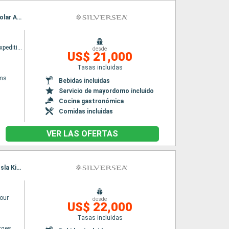
Itinerario : Puerto Williams, Paso de Drake, Antarctic Sound, Peninsula Antártida, Circulo Polar Artico, Islas Shetland del Sur, Puerto Williams, Paso de Drake, Antarctic Sound, Peninsula Antártida, Circulo Polar Artico, Peninsula Antártida, Islas Shetland del Sur, Paso de Drake, Puerto Williams
Silver cloud Expedition
desde
US$ 21,000
Tasas incluidas
ams
Bebidas incluidas
Servicio de mayordomo incluido
Cocina gastronómica
Comidas incluidas
VER LAS OFERTAS
Itinerario : Isla King Georges, Antarctic Sound, Peninsula Antártida, Islas Shetland del Sur, Isla King Georges, Antarctic Sound, Peninsula Antártida, Islas Shetland del Sur, Isla King Georges
vour
desde
US$ 22,000
Tasas incluidas
rges