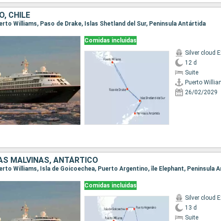
, CHILE
uerto Williams, Paso de Drake, Islas Shetland del Sur, Peninsula Antártida
Comidas incluidas
12 d
Suite
Puerto Willi
26/02/2029
LAS MALVINAS, ANTÁRTICO
Comidas incluidas
13 d
Suite