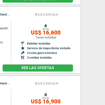
Itinerario : Puerto Williams, Paso de Drake, Antarctic Sound, Peninsula Antártida, Islas Shetland del Sur, Puerto Williams, Paso de Drake, Antarctic Sound, Peninsula Antártida, Islas Shetland del Sur, Paso de Drake, Puerto Williams
Silver cloud Expedition
desde
US$ 16,600
Tasas incluidas
ams
Bebidas incluidas
Servicio de mayordomo incluido
Cocina gastronómica
Comidas incluidas
VER LAS OFERTAS
Itinerario : Puerto Williams, Paso de Drake, Antarctic Sound, Peninsula Antártida, Islas Shetland del Sur, Puerto Williams, Paso de Drake, Antarctic Sound, Peninsula Antártida, Islas Shetland del Sur, Paso de Drake, Puerto Williams
desde
US$ 16,900