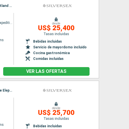
Itinerario : Puerto Williams, Paso de Drake, Antarctic Sound, Peninsula Antártida, Islas Shetland del Sur, Puerto Williams, Paso de Drake, Antarctic Sound, Peninsula Antártida, Islas Shetland del Sur, Paso de Drake, Puerto Williams
Silver cloud Expedition
desde
US$ 25,400
Tasas incluidas
ams
Bebidas incluidas
Servicio de mayordomo incluido
Cocina gastronómica
Comidas incluidas
VER LAS OFERTAS
Itinerario : Puerto Williams, West Point Island Falkland, Puerto Argentino, South Georgia, île Elephant, Antarctic Sound, Peninsula Antártida, Islas Shetland del Sur, Paso de Drake, Puerto Williams, West Point Island Falkland, Puerto Argentino, South Georgia, île Elephant, Antarctic Sound, Peninsula Antártida, Islas Shetland del Sur, Paso de Drake, Puerto Williams
desde
US$ 25,700
Tasas incluidas
ams
Bebidas incluidas