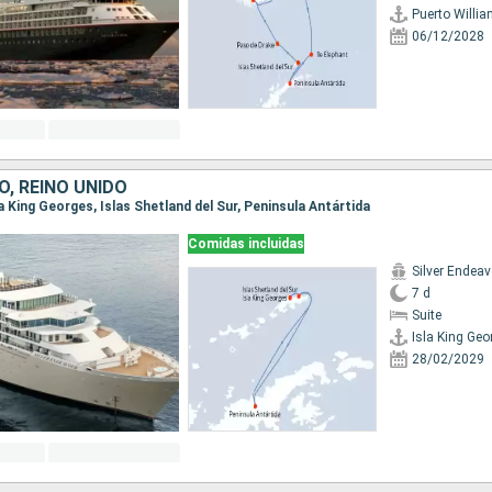
Puerto Willi
06/12/2028
, REINO UNIDO
sla King Georges, Islas Shetland del Sur, Peninsula Antártida
Comidas incluidas
Silver Endea
7 d
Suite
Isla King Geo
28/02/2029