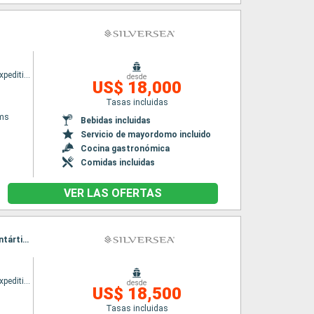
Silver cloud Expedition
desde
US$ 18,000
Tasas incluidas
ams
Bebidas incluidas
Servicio de mayordomo incluido
Cocina gastronómica
Comidas incluidas
VER LAS OFERTAS
Itinerario : Puerto Williams, Isla de Goicoechea, Puerto Argentino, île Elephant, Peninsula Antártida, Islas Shetland del Sur, Paso de Drake, Puerto Williams, Isla de Goicoechea, Puerto Argentino, île Elephant, Peninsula Antártida, Islas Shetland del Sur, Paso de Drake, Puerto Williams
Silver cloud Expedition
desde
US$ 18,500
Tasas incluidas