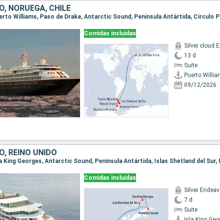
, NORUEGA, CHILE
Comidas incluidas
13 d
Suite
Puerto Willi
09/12/2026
, REINO UNIDO
Comidas incluidas
Silver Endea
7 d
Suite
Isla King Geo