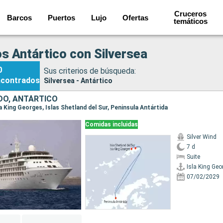
Cruceros
Barcos
Puertos
Lujo
Ofertas
temáticos
s Antártico con Silversea
0
Sus criterios de búsqueda:
ncontrados
Silversea - Antártico
DO, ANTÁRTICO
sla King Georges, Islas Shetland del Sur, Peninsula Antártida
Comidas incluidas
Silver Wind
7 d
Suite
Isla King Geo
07/02/2029