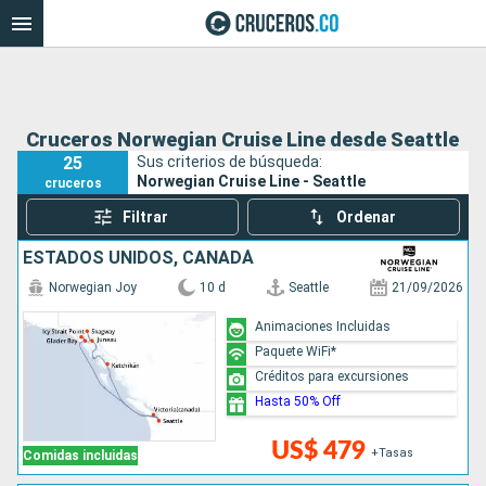
Cruceros Norwegian Cruise Line desde Seattle
25
Sus criterios de búsqueda:
Norwegian Cruise Line - Seattle
cruceros
Filtrar
Ordenar
ESTADOS UNIDOS, CANADÁ
Norwegian Joy
10 d
Seattle
21/09/2026
Animaciones Incluidas
Paquete WiFi*
Créditos para excursiones
Hasta 50% Off
US$ 479
+Tasas
Comidas incluidas