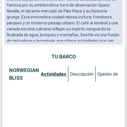
famosa por su emblemática torre de observación Space
a
Needle, el vibrante mercado de Pike Place y su herencia
b
grunge. Esta innovadora ciudad rebosa cultura, frondosos
s
parques y un moderno paisaje urbano. El café artesanal y una
e
variada escena culinaria reflejan su espíritu vanguardista.
Rodeada de agua, bosques y montañas, Seattle es una fusión
de naturaleza y tecnología, que ofrece actividades que van
desde el kayak urbano hasta el senderismo por los cercanos
bosques tropicales.
TU BARCO
NORWEGIAN
Actividades
Descripción
Opinión del Cli
BLISS