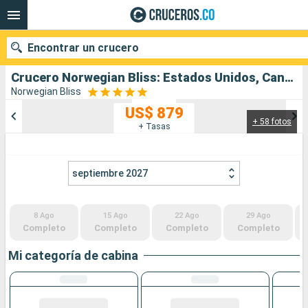
Encontrar un crucero
Crucero Norwegian Bliss: Estados Unidos, Canadá salida desde Seattle
Norwegian Bliss
US$ 879
+ 58 fotos
Nuestros destinos
+ Tasas
Fecha de salida
septiembre 2027
Puertos
Compañías
8 Ago
15 Ago
22 Ago
29 Ago
Buscar
Completo
Completo
Completo
Completo
Mi categoría de cabina