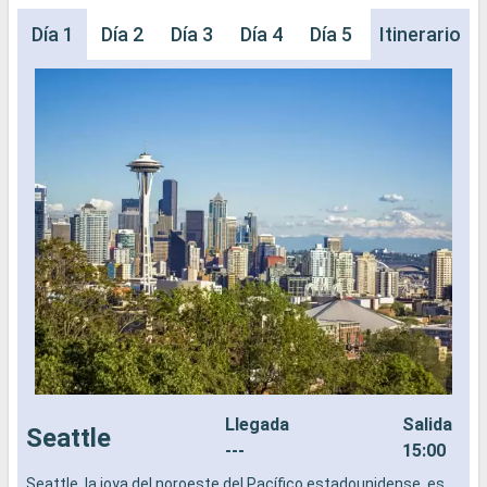
Día 1
Día 2
Día 3
Día 4
Día 5
Día 6
Itinerario
Día 
Llegada
Salida
Seattle
---
15:00
Seattle, la joya del noroeste del Pacífico estadounidense, es
L