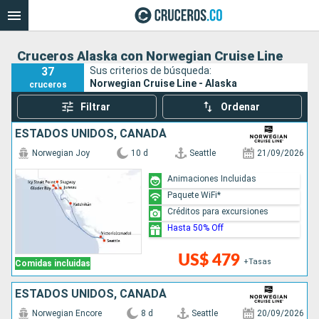
Cruceros Alaska con Norwegian Cruise Line
37
Sus criterios de búsqueda:
Norwegian Cruise Line - Alaska
cruceros
Filtrar
Ordenar
ESTADOS UNIDOS, CANADÁ
Norwegian Joy
10 d
Seattle
21/09/2026
Animaciones Incluidas
Paquete WiFi*
Créditos para excursiones
Hasta 50% Off
US$ 479
+Tasas
Comidas incluidas
ESTADOS UNIDOS, CANADÁ
Norwegian Encore
8 d
Seattle
20/09/2026