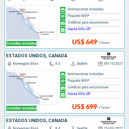
Animaciones Incluidas
Paquete WiFi*
Créditos para excursiones
Hasta 50% Off
US$ 649
+Tasas
Comidas incluidas
ESTADOS UNIDOS, CANADÁ
Norwegian Bliss
8 d
Seattle
09/10/2027
Animaciones Incluidas
Paquete WiFi*
Créditos para excursiones
Hasta 50% Off
US$ 699
+Tasas
Comidas incluidas
ESTADOS UNIDOS, CANADÁ
Norwegian Bliss
8 d
Seattle
15/05/2027