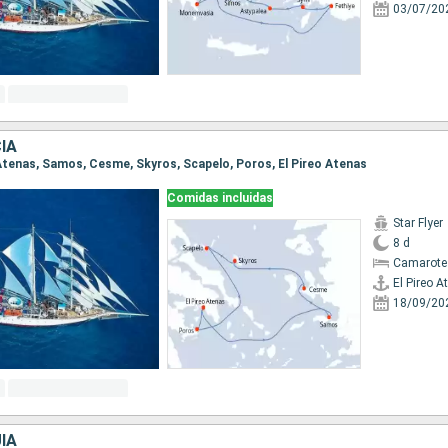
03/07/20
IA
o Atenas, Samos, Cesme, Skyros, Scapelo, Poros, El Pireo Atenas
Comidas incluidas
Star Flyer
8 d
Camarote
El Pireo A
18/09/20
ÍA