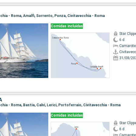
ecchia - Roma, Amalfi, Sorrento, Ponza, Civitavecchia - Roma
Comidas incluidas
Star Clipp
6 d
Camarote
Civitavec
31/08/20
A
ecchia - Roma, Bastia, Calvi, Lerici, Portoferraio, Civitavecchia - Roma
Comidas incluidas
Star Clipp
6 d
Camarote