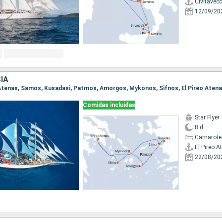
Civitavec
12/09/20
IA
eo Atenas, Samos, Kusadasi, Patmos, Amorgos, Mykonos, Sifnos, El Pireo Aten
Comidas incluidas
Star Flyer
8 d
Camarote
El Pireo A
22/08/20