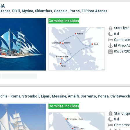
IA
 Atenas, Dikili, Myrina, Skianthos, Scapelo, Poros, El Pireo Atenas
Comidas incluidas
Star Flyer
8 d
Camarote
El Pireo A
05/09/20
ecchia - Roma, Stromboli, Lipari, Messine, Amalfi, Sorrento, Ponza, Civitavecc
Comidas incluidas
Star Clipp
8 d
Camarote