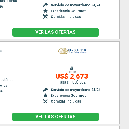
chia - Roma
Servicio de mayordomo 24/24
26
Experiencia Gourmet
Comidas incluidas
VER LAS OFERTAS
as
desde
US$ 2,673
 estándar
Tasas: +US$ 302
tenas
Servicio de mayordomo 24/24
26
Experiencia Gourmet
Comidas incluidas
VER LAS OFERTAS