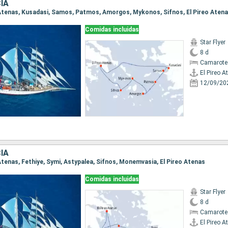
IA
eo Atenas, Kusadasi, Samos, Patmos, Amorgos, Mykonos, Sifnos, El Pireo Aten
Comidas incluidas
Star Flyer
8 d
Camarote
El Pireo A
12/09/20
IA
o Atenas, Fethiye, Symi, Astypalea, Sifnos, Monemvasia, El Pireo Atenas
Comidas incluidas
Star Flyer
8 d
Camarote
El Pireo A