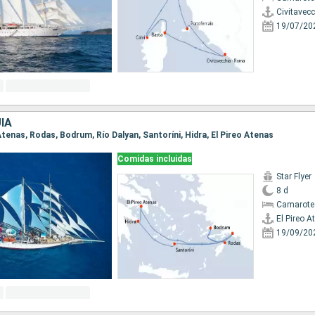
Civitavec
19/07/20
ÍA
o Atenas, Rodas, Bodrum, Río Dalyan, Santoríni, Hidra, El Pireo Atenas
Comidas incluidas
Star Flyer
8 d
Camarote
El Pireo A
19/09/20