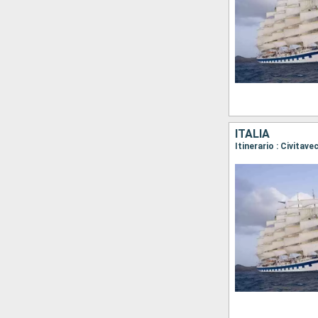
ITALIA
Itinerario : Civitav