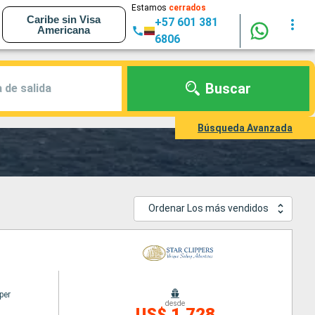
Estamos
cerrados
Caribe sin Visa
+57 601 381
Americana
6806
Buscar
 de salida
Búsqueda Avanzada
Ordenar Los más vendidos
per
desde
US$ 1,728